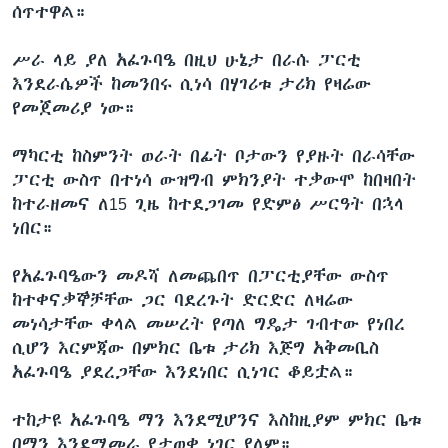
ሰጥተዋል።
ሥራ ላይ ያለ አፈጉባዔ በዚህ ሁኔታ በራሱ ፓርቲ
እንደራሴዎች ከመንበሩ ሲነሳ በሃገሪቱ ታሪክ የዛሬው
የመጀመሪያ ነው።
ማካርቲ ከስምንት ወራት በፊት ቦታውን የያዙት በራሳቸው
ፓርቲ ውስጥ በተነሳ ውዝግብ ምክንያት ተቃውሞ ከበዛበት
ከተራዘመና ለ15 ጊዜ ከተደጋገመ የድምፅ ሥርዓት በኋላ
ነበር።
የአፈጉባዔውን መዶሻ ለመጨበጥ በፓርቲያቸው ውስጥ
ከተቀናቃኞቻቸው ጋር ባደረጉት ድርድር ለዛሬው
መነሳታቸው ቀላል መሠረት የጣለ ግዴታ ገብተው የነበረ
ሲሆን እርምጃው በምክር ቤቱ ታሪክ እጅግ አቅመቢስ
አፈጉባዔ ያደረጋቸው እንደነበር ሲነገር ቆይቷል።
ተከታዩ አፈጉባዔ ማን እንደሚሆንና እስከዚያም ምክር ቤቱ
በማን እንደሚመራ የታወቀ ነገር የለም።