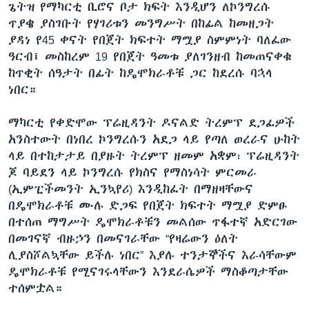
ጌትዝ የማካርቲ ቢሮና ቦታ ክፍት እንዲሆን ለኮንግረሱ
ጥያቄ ያስገቡት የሃገሪቱን መንግሥት በከፊል ከመዘጋት
ያዳነ የ45 ቀናት የበጀት ክፍተት ማሟያ ስምምነት ባለፈው
ዓርብ፤ መስከረም 19 የበጀት ዓመቱ ያለገንዘብ ከመጠናቀቁ
ከጥቂት ሰዓታት በፊት ከዴሞክራቶቹ ጋር ከደረሱ ባኋላ
ነበር።
ማካርቲ የቀድሞው ፕሬዚዳንት ዶናልድ ትረምፕ ደጋፊዎች
አንስተውት በነበረ ኮንግረሱን አደጋ ላይ የጣለ ወረራና ሁከት
ላይ በተከታታይ በያዙት ትረምፕ ዘመም አቋም፣ ፕሬዚዳንት
ጆ ባይደን ላይ ኮንግረሱ የክስና የማስነሳት ምርመራ
(ኢምፒችመንት ኢንኳየሪ) እንዲከፈት በማዘዛቸውና
በዴሞክራቶቹ ሙሉ ድጋፍ የበጀት ክፍተት ማሟያ ድምፁ
በተሰጠ ማግሥት ዴሞክራቶቹን መልሰው ጥፋተኛ አድርገው
በመገናኛ ብዙኃን በመናገራቸው “የዛሬውን ዕለት
ሊያስሾልኳቸው ይችሉ ነበር” እያሉ ተንታኞችና እራሳቸውም
ዴሞክራቶቹ የሚናገሩላቸውን እንደራሴዎች ማስቆጣታቸው
ተሰምቷል።