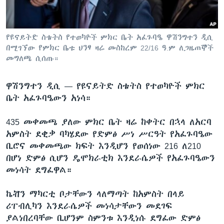
ቋንቋዎች
የዩናይትድ ስቴትስ የተወካዮች ምክር ቤት አፈጉባዔ ዋሽንግተን ዲሲ
በሚገኘው የምክር ቤቱ ህንፃ ዛሬ መስከረም 22/16 ዓ.ም ለጋዜጠኞች
መግለጫ ሲሰጡ።
ዋሽንግተን ዲሲ —
የዩናይትድ ስቴትስ የተወካዮች ምክር
ቤት አፈጉባዔውን አነሳ።
435 መቀመጫ ያለው ምክር ቤት ዛሬ ከቀትር በኋላ ለአርባ
አምስት ደቂቃ ባካሄደው የድምፅ ሥነ ሥርዓት የአፈጉባዔው
ቢሮና መቀመጫው ክፍት እንዲሆን የወሰነው 216 ለ210
በሆነ ድምፅ ሲሆን ዴሞክራቲክ እንደራሴዎች የአፈጉባዔውን
መነሳት ደግፈዋል።
ኬቭን ማካርቲ ቦታቸውን ላለማጣት ከአምስት በላይ
ሪፐብሊካን እንደራሴዎች መነሳታቸውን መደገፍ
ያልነበረባቸው ቢሆንም ስምንቱ እንዲነሱ ደግፈው ድምፅ