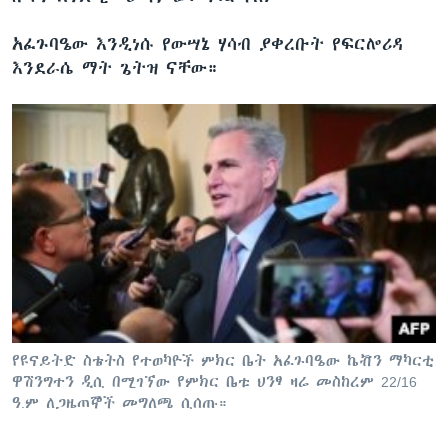
አፈጉባዔው እንዲነሱ የውሣኔ ሃሳብ ያቀረቡት የፍርሎሪዳ
እንደራሴ ማት ጌትዝ ናቸው።
የዩናይትድ ስቴትስ የተወካዮች ምክር ቤት አፈጉባዔው ኬቭን ማካርቲ
ዋሽንግተን ዲሲ በሚገኘው የምክር ቤቱ ህንፃ ዛሬ መስከረም 22/16
ዓ.ም ለጋዜጠኞች መግለጫ ሲሰጡ።