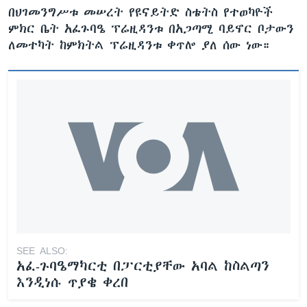
በህገመንግሥቱ መሠረት የዩናይትድ ስቴትስ የተወካዮች
ምክር ቤት አፈጉባዔ ፕሬዚዳንቱ በአጋጣሚ ባይኖር ቦታውን
ለመተካት ከምክትል ፕሬዚዳንቱ ቀጥሎ ያለ ሰው ነው።
SEE ALSO:
አፈ-ጉባዔማካርቲ በፓርቲያቸው አባል ከስልጣን
እንዲነሱ ጥያቄ ቀረበ