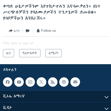
ቀጣይ ሁኔታዎችንም እየተከታተልን እናሳውቃለን። በነገ
ሥርጭቶቻችን የባለሙያዎችን ትንታኔዎች ይጠብቁ።
ሃሳቦቻችሁን አንሸራሽሩ።
አጋሩ
Follow us
This item is part of
ዜና
ዓለምአቀፍ
አሜሪካ
ይከተሉን
ቪኦኤ አማርኛ
ቪዲዮ