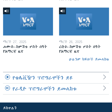
ማርች 27, 2025
ማርች 26, 2025
ሐሙስ፡-ከምሽቱ ሦስት ሰዓት
ረቡዕ፡-ከምሽቱ ሦስት ሰዓት
የአማርኛ ዜና
የአማርኛ ዜና
ሁሉንም ክፍሎች ይመልከቱ
የቴሌቪዥን ፕሮግራሞችን ይዩ
የራዲዮ ፕሮግራሞችን ይመልከቱ
ይከተሉን