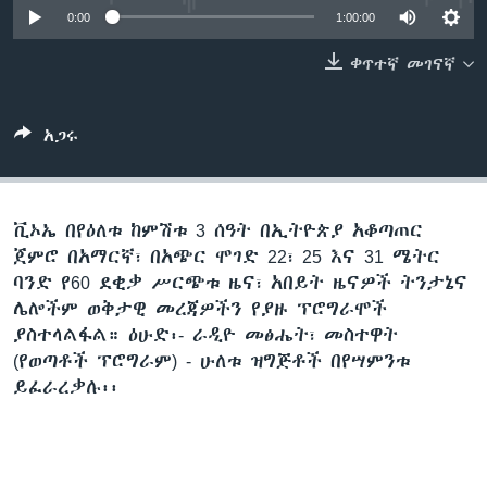
0:00
1:00:00
ቀጥተኛ መገናኛ
ቋንቋዎች
አጋሩ
ቪኦኤ በየዕለቱ ከምሽቱ 3 ሰዓት በኢትዮጵያ አቆጣጠር
ጀምሮ በአማርኛ፣ በአጭር ሞገድ 22፣ 25 እና 31 ሜትር
ባንድ የ60 ደቂቃ ሥርጭቱ ዜና፣ አበይት ዜናዎች ትንታኔና
ሌሎችም ወቅታዊ መረጃዎችን የያዙ ፕሮግራሞች
ያስተላልፋል። ዕሁድ፡- ራዲዮ መፅሔት፣ መስተዋት
(የወጣቶች ፕሮግራም) - ሁለቱ ዝግጅቶች በየሣምንቱ
ይፈራረቃሉ፡፡