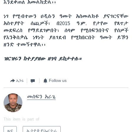
እንደቀጠለ አመልክቷል፡፡
ነገ የሚብተውን ዐዲሱን ዓመት አስመልክቶ ያናገርናቸው
አስተያየት ሰጪዎች፣ በ2015 ዓ.ም. የታየው የጸጥታ
መደፍረስ የማይደገምበት፣ ሰላም የሚሰፍንበትና የሰዎች
የእንቅስቃሴ ነፃነት ያለገደብ የሚከበርበት ዓመት ይኾን
ዘንድ ተመኝተዋል፡፡
ዝርዝሩን ከተያያዘው ዘገባ ይከታተሉ።
አጋሩ
Follow us
መስፍን አራጌ
This item is part of
ዜና
ኢትዮጵያ/ኤርትራ