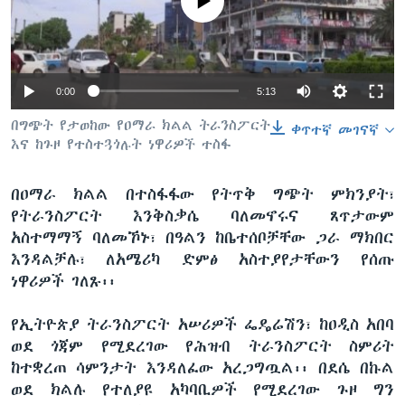
No media source currently available
ቋንቋዎች
0:00
5:13
በግጭት የታወከው የዐማራ ክልል ትራንስፖርት
ቀጥተኛ መገናኛ
እና ከጉዞ የተስተጓጎሉት ነዋሪዎች ተስፋ
በዐማራ ክልል በተስፋፋው የትጥቅ ግጭት ምክንያት፣
የትራንስፖርት እንቅስቃሴ ባለመኖሩና ጸጥታውም
አስተማማኝ ባለመኾኑ፣ በዓልን ከቤተሰቦቻቸው ጋራ ማክበር
እንዳልቻሉ፣ ለአሜሪካ ድምፅ አስተያየታቸውን የሰጡ
ነዋሪዎች ገለጹ፡፡
የኢትዮጵያ ትራንስፖርት አሠሪዎች ፌዴሬሽን፣ ከዐዲስ አበባ
ወደ ጎጃም የሚደረገው የሕዝብ ትራንስፖርት ስምሪት
ከተቋረጠ ሳምንታት እንዳለፈው አረጋግጧል፡፡ በደሴ በኩል
ወደ ክልሉ የተለያዩ አካባቢዎች የሚደረገው ጉዞ ግን