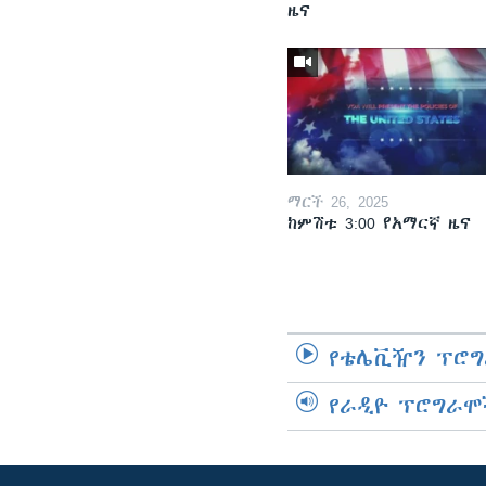
ዜና
ማርች 26, 2025
ከምሽቱ 3:00 የአማርኛ ዜና
የቴሌቪዥን ፕሮግ
የራዲዮ ፕሮግራሞ