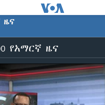
ኛ ዜና
00 የአማርኛ ዜና