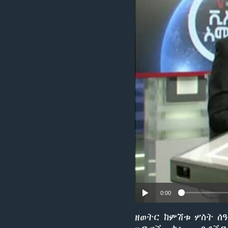
0:00
ዘወትር ከምሽቱ ሦስት ሰ