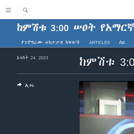
በቀላሉ
የመሥሪያ
ማገናኛዎች
ፈልግ
ከምሽቱ 3:00 ሠዐት የአማር
ዜና
ወደ
ኑሮ በጤንነት
ኢትዮጵያ
ዋናው
የፕሮግራሙ ተከታታይ ክፍሎች
ARTICLES
ስለ…
ይዘት
ጋቢና ቪኦኤ
አፍሪካ
እለፍ
ኦገስት 24, 2023
ከምሽቱ 3:
ከምሽቱ ሦስት ሰዓት የአማርኛ ዜና
ዓለምአቀፍ
ወደ
ዋናው
ቪዲዮ
አሜሪካ
ይዘት
የፎቶ መድብሎች
መካከለኛው ምሥራቅ
እለፍ
አጋሩ
ወደ
ክምችት
ዋናው
ይዘት
እለፍ