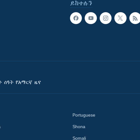
ይከተሉን
ት ሰዓት የአማርኛ ዜና
Portuguese
a
Shona
Somali