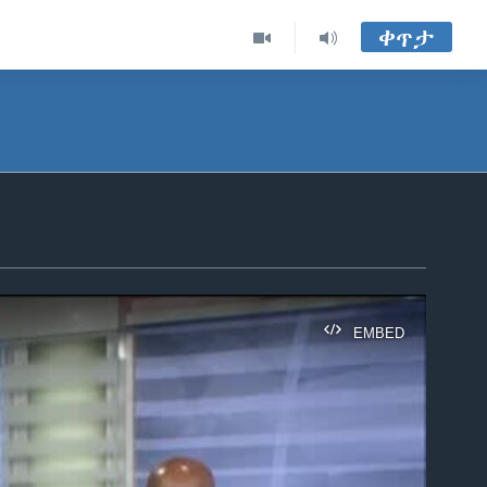
ቀጥታ
EMBED