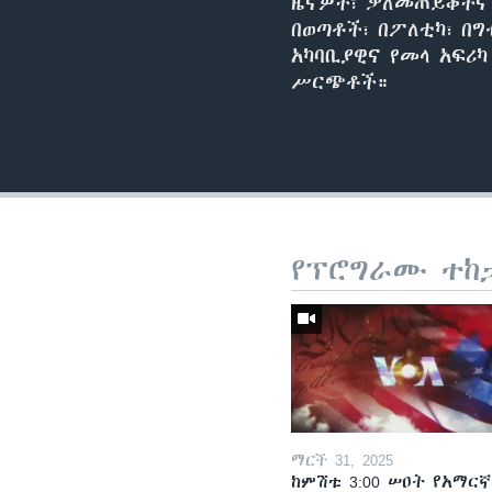
ዜናዎች፣ ቃለመጠይቆችና 
በወጣቶች፣ በፖለቲካ፣ በግ
አካባቢያዊና የመላ አፍሪ
ሥርጭቶች።
የፕሮግራሙ ተከ
ማርች 31, 2025
ከምሽቱ 3:00 ሠዐት የአማርኛ