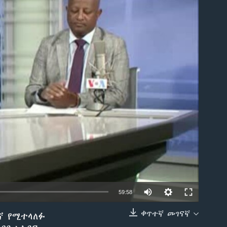
able
59:58
ቀጥተኛ መገናኛ
ኛ የሚተላለፉ
EMBED