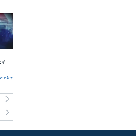
ርኛ
መልከቱ