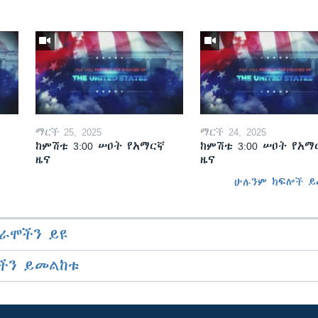
ማርች 25, 2025
ማርች 24, 2025
ከምሽቱ 3:00 ሠዐት የአማርኛ
ከምሽቱ 3:00 ሠዐት የአማ
ዜና
ዜና
ሁሉንም ክፍሎች ይ
ራሞችን ይዩ
ችን ይመልከቱ