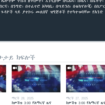
ሌሎችም ትኩስ ዘገባዎች፤ እንዲሁም በባሕል፣ በጤና፣ በሴቶች፣
ብርና፣ በንግድ፣ በተፈጥሮ አካባቢ፣ በሣይንስ፣ በቴክኖሎጂ፣ በስ
ካ ጉዳዮች ላይ ያተኮሩ መደበኛ ዝግጅቶች የተካተቱባቸው የአንድ 
ታታይ ክፍሎች
ማርች 28, 2025
ማርች 27, 2025
ከምሽቱ 3:00 የአማርኛ ዜና
ከምሽቱ 3:00 የአማርኛ ዜ