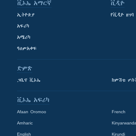
ቪኦኤ አማርኛ
ቪዲዮ
ኢትዮጵያ
የቪዲዮ ዘገባ
አፍሪካ
አሜሪካ
ዓለምአቀፍ
ድምጽ
ጋቢና ቪኦኤ
ከምሽቱ ሦስ
ቪኦኤ አፍሪካ
Afaan Oromoo
French
Amharic
Kinyarwand
English
Kirundi
Learning English