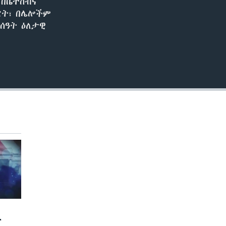
 በቤተሰብና
ፖርት፣ በሌሎችም
ሰዓት ዕለታዊ
ና