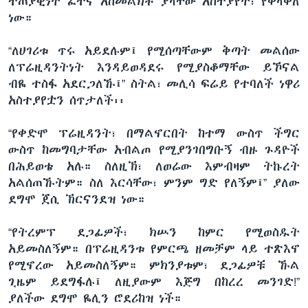
ተጠያቂነት ፈተና አስመልክቶ ያላቸው አስተያየት፣ የቀላቀለ
ነው።
“ለሀገሪቱ ጥሩ አይደሉም፤ የሚሰጣቸውም ቅጣት መልሰው
ለፕሬዚዳንትነት እንዳይወዳደሩ የሚያስቆማቸው ይኾናል
ብዬ ተስፋ አደርጋለኹ፤” ስትል፣ መሊሳ ፍሬይ የተባለች ነዋሪ
አስተያየቷን ሰጥታለች፡፡
“የቀድሞ ፕሬዚዳንት፣ በማልኖርበት ከተማ ውስጥ ችግር
ውስጥ ከመግባታቸው አብልጦ የሚያንገበግቡኝ ብዙ ጉዳዮች
በሕይወቴ አሉ። ስለዚኽ፣ ለወሬው እምብዛም ትኩረት
አልሰጠኹትም። ስለ እርሳቸው፣ ምንም ግድ የለኝም፤” ያለው
ደግሞ ጀሲ ኽርናንደዝ ነው።
“የትረምፕ ደጋፊዎች፣ ክሡን ከምር የሚወስዱት
አይመስለኝም። በፕሬዚዳንቱ የምርጫ ዘመቻም ላይ ተጽእኖ
የሚኖረው አይመስለኝም። ምክንያቱም፣ ደጋፊዎቹ ኹል
ጊዜም ይደግፋሉ፤ ለዚያውም እጅግ በከረረ መንገድ!”
ያለችው ደግሞ ዬሊን ሮደሪከዝ ነች።