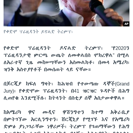
ቋንቋዎች
የቀድሞ ፕሬዚዳንት ዶናልድ ትረምፕ፣
የቀድሞ ፕሬዚዳንት ዶናልድ ትረምፕ፣ “የ2020ን
ፕሬዚዳንታዊ ምርጫ ውጤት ለመቀልበስ ሞክረዋል” በሚል
ለአራተኛ ጊዜ መከሠሣቸውን አስመልክቶ፣ በመላ አሜሪካ፣
ዝንቅ አስተያየቶች በመሰጠት ላይ ናቸው።
በጆርጂያ ክፍለ ግዛት፣ ከሕዝብ የተውጣጡ ዳኞች(Grand
Jury)፣ የቀድሞው ፕሬዚዳንት፣ በ41 ዝርዝር ጉዳዮች በሕግ
ሊጠየቁ እንደሚችሉ፣ ከትላንት በስቲያ ሰኞ አስታውቀዋል።
ከአሜሪካ ዋና መዲና ዋሽንግተን ከተማ አቅራቢያ
በምትገኘው አርሊንግተን፣ ቨርጂኒያ የሚገኙ እና የአሜሪካ
ድምፅ ያነጋገራቸው ነዋሪዎች፣ ትረምፕ የገጠማቸውን የሕግ