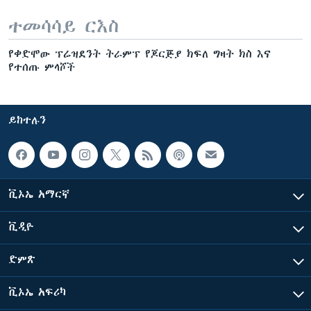
ተመሳሳይ ርእስ
የቀድሞው ፕሬዝደንት ትራምፕ የጆርጅያ ክፍለ ግዛት ክስ እና
የተሰጡ ምላሾች
ይከተሉን
ቪኦኤ አማርኛ
ቪዲዮ
ድምጽ
ቪኦኤ አፍሪካ