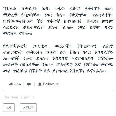
“የክልል ዐቃብያነ ሕግ፣ ጥፋት ፈጽሞ የተገኘን ሰው፣
ማድረግ የሚገባቸው ነገር አለ። የቀድሞው ፕሬዚዳንት፣
የተከሠሡበትንም ኾነ ጥፋተኛ በተባሉበት ጉዳይ፣ ምንም
ሳይደረጉ ቆይተዋል፤” ያሉት ሌላው ነዋሪ ደግሞ ዳሪን
ማርሻል ናቸው።
የዴሞክራቲክ ፓርቲው መሪዎች፣ የትረምፕን ለሕግ
ተጠያቂነት መቅረብ፣ ማንም ሰው ከሕግ በላይ እንዳልኾነ
አመላካች ነው፤ ይላሉ። አንዳንድ የሪፐብሊካን ፓርቲው
መሪዎች በበኩላቸው፣ ክሡ፥ ፖለቲካዊ እና የ2024ቱ ምርጫ
መሪ ተፎካካሪ በኾኑት ላይ ያነጣጠረ እንደኾነ ይናገራሉ፡፡
አጋሩ
Follow us
This item is part of
ዜና
አሜሪካ