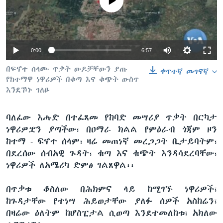
No media source currently available
ቋንቋዎች
0:00
6:57
በፍኖተ ሰላሙ ጥቃት ውዶቻቸውን ያጡ
ቀጥተኛ መገናኛ
የከተማዋ ነዋሪዎች በቁጣ እና ቁጭት ውስጥ
እንደኾኑ ገለፁ
ባለፈው እሑድ በተፈጸመ የከባድ መሣሪያ ጥቃት በርካታ
ነዋሪዎቿን ያጣችው፣ በዐማራ ክልል የምዕራብ ጎጃም ዞን
ከተማ - ፍኖተ ሰላም፣ ዛሬ መጠነኛ መረጋጋት ቢታይባትም፣
በደረሰው ሰብአዊ ጉዳት፣ ቁጣ እና ቁጭት እንዳሳደረባቸው፣
ነዋሪዎች ለአሜሪካ ድምፅ ገልጸዋል፡፡
በጥቃቱ ቆስለው በሕክምና ላይ ከሚገኙ ነዋሪዎች፣
ከጉዳታቸው የተነሣ ሕይወታቸው ያለፉ ሰዎች አስከሬን፣
በዛሬው ዕለትም ከሆስፒታል ሲወጣ እንደተመለከቱ፣ አክለው