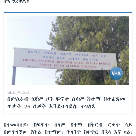
ተናግረዋል።
SEE ALSO:
በምዕራብ ጎጃም ዞን ፍኖተ ሰላም ከተማ በተፈጸመ
ጥቃት 26 ሰዎች እንደተገደሉ ተገለጸ
በተመሳሳይ፣ ከፍኖተ ሰላም ከተማ በቅርብ ርቀት ላይ
በምትገኘው የቡሬ ከተማም፣ ትላንት ከቀትር በኋላ እና ዛሬ፣