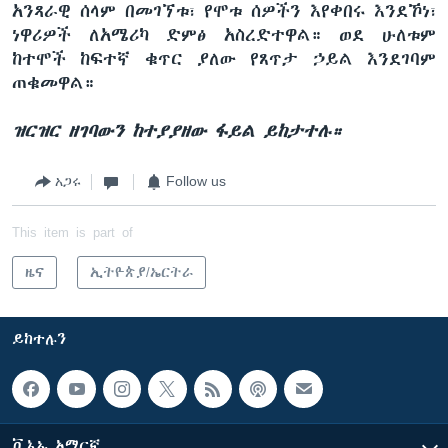
አንጻራዊ ሰላም በመገኘቱ፣ የሞቱ ሰዎችን እየቀበሩ እንደኾነ፣
ነዋሪዎች ለአሜሪካ ድምፅ አስረድተዋል። ወደ ሁለቱም
ከተሞች ከፍተኛ ቁጥር ያለው የጸጥታ ኃይል እንደገባም
ጠቁመዋል።
ዝርዝር ዘገባውን ከተያያዘው ፋይል ይከታተሉ።
አጋሩ
Follow us
This item is part of
ዜና
ኢትዮጵያ/ኤርትራ
ይከተሉን
ቪኦኤ አማርኛ