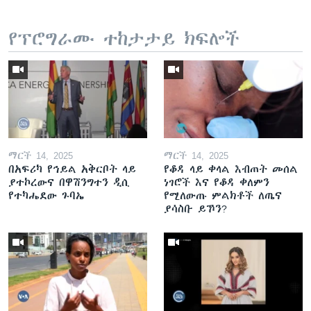
የፕሮግራሙ ተከታታይ ክፍሎች
ማርች 14, 2025
ማርች 14, 2025
በአፍሪካ የኅይል አቅርቦት ላይ
የቆዳ ላይ ቀላል እብጠት መሰል
ያተኮረውና በዋሽንግተን ዲሲ
ነገሮች እና የቆዳ ቀለምን
የተካሔደው ጉባኤ
የሚለውጡ ምልክቶች ለጤና
ያሳስቡ ይኾን?