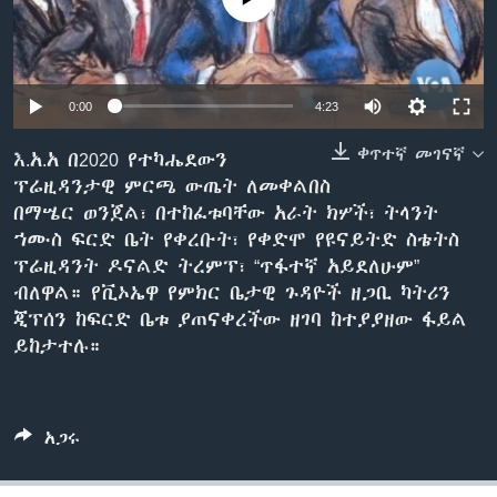
ቋንቋዎች
0:00
4:23
ቀጥተኛ መገናኛ
እ.አ.አ በ2020 የተካሔደውን
ፕሬዚዳንታዊ ምርጫ ውጤት ለመቀልበስ
በማሤር ወንጀል፣ በተከፈቱባቸው አራት ክሦች፣ ትላንት
ኀሙስ ፍርድ ቤት የቀረቡት፣ የቀድሞ የዩናይትድ ስቴትስ
ፕሬዚዳንት ዶናልድ ትረምፕ፣ “ጥፋተኛ አይደለሁም”
ብለዋል። የቪኦኤዋ የምክር ቤታዊ ጉዳዮች ዘጋቢ ካትሪን
ጂፕሰን ከፍርድ ቤቱ ያጠናቀረችው ዘገባ ከተያያዘው ፋይል
ይከታተሉ።
አጋሩ