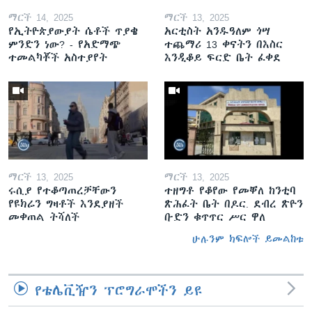
ማርች 14, 2025
ማርች 13, 2025
የኢትዮጵያውያት ሴቶች ጥያቄ
አርቲስት አንዱዓለም ጎሣ
ምንድን ነው? - የአድማጭ
ተጨማሪ 13 ቀናትን በእስር
ተመልካቾች አስተያየት
እንዲቆይ ፍርድ ቤት ፈቀደ
ማርች 13, 2025
ማርች 13, 2025
ሩሲያ የተቆጣጠረቻቸውን
ተዘግቶ የቆየው የመቐለ ከንቲባ
የዩክሬን ግዛቶች እንደያዘች
ጽሕፈት ቤት በዶር. ደብረ ጽዮን
መቀጠል ትሻለች
ቡድን ቁጥጥር ሥር ዋለ
ሁሉንም ክፍሎች ይመልከቱ
የቴሌቪዥን ፕሮግራሞችን ይዩ