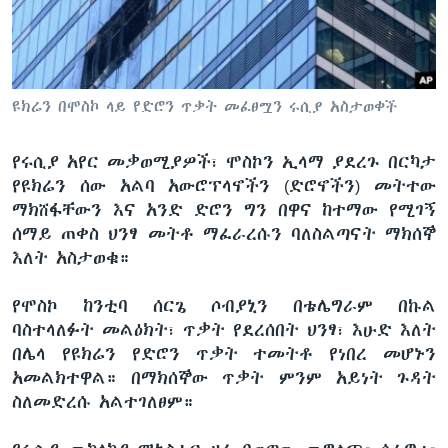
ቋንቋዎች
ዩክሬን በሞስኮ ላይ የድሮን ጥቃት መፈፀሟን ሩሲያ አስታወቀች
የሩሲያ አየር መቃወሚያዎች፣ ሞስኮን ኢላማ ያደረጉ በርካታ
የዩክሬን ሰው አልባ አውሮፕላኖችን (ድሮኖችን) መትተው
ማክሸፋቸውን እና አንድ ድሮን ግን በዋና ከተማው የሚገኝ
ሰማይ ጠቀስ ህንፃ መትቶ ማፈራረሱን ባለስልጣናት ማክሰኞ
እለት አስታወቁ።
የሞስኮ ከንቲባ ሰርጌ ሶብያኒን በቴሌግራም በኩል
ባስተላለፉት መልዕክት፣ ጥቃት የደረሰበት ህንፃ፣ እሁድ እለት
በሌላ የዩክሬን የድሮን ጥቃት ተመትቶ የነበረ መሆኑን
አመልክተዋል። በማክሰኞው ጥቃት ምንም አይነት ጉዳት
ስለመድረሱ አልተገለፀም።