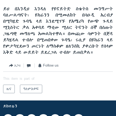
ይህ በእንዲህ እንዳለ የዩናይትድ ስቴትስ መንግሥት
ባለሥልጣናት፣ ዩክሬንን በሚመለከት በሳዑዲ አረብያ
በሚካሄድ ጉባዔ ላይ እንደሚገኙ የአሜሪካ የውጭ ጉዳይ
ሚኒስትር ቃል አቀባይ ማቲው ሚለር ትናንት ሰኞ በሰጡት
ጋዜጣዊ መግለጫ አመልክተዋል። በመጪው ሳምንት በጅዳ
ይካሄዳል ተብሎ በሚጠበቀው ጉባዔ፣ ሩሲያ በዩክሬን ላይ
የምታካሂደውን ጦርነት ለማስቆም ዘለንስኪ ያቀረቡት የሰላም
እቅድ ላይ ውይይት ይደረጋል ተብሎ ይጠበቃል።
አጋሩ
Follow us
This item is part of
ዜና
ዓለምአቀፍ
ይከተሉን