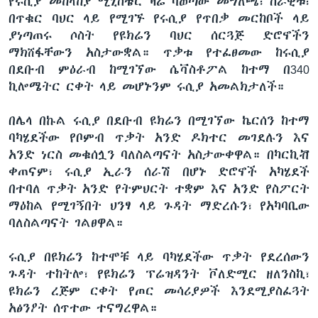
የሩሲያ መከላከያ ሚኒስቴር ዛሬ ባወጣው መግለጫ፣ ሰራዊቱ፣
በጥቁር ባህር ላይ የሚገኙ የሩሲያ የጥበቃ መርከቦች ላይ
ያነጣጠሩ ሶስት የዩክሬን ባህር ሰርጓጅ ድሮኖችን
ማክሸፋቸውን አስታውቋል። ጥቃቱ የተፈፀመው ከሩሲያ
በደቡብ ምዕራብ ከሚገኘው ሴቫስቶፖል ከተማ በ340
ኪሎሜትር ርቀት ላይ መሆኑንም ሩሲያ አመልክታለች።
በሌላ በኩል ሩሲያ በደቡብ ዩክሬን በሚገኘው ኬርሰን ከተማ
ባካሄደችው የቦምብ ጥቃት አንድ ዶክተር መገደሉን እና
አንድ ነርስ መቁሰሏን ባለስልጣናት አስታውቀዋል። በካርኪቭ
ቀጠናም፣ ሩሲያ ኢራን ሰራሽ በሆኑ ድሮኖች አካሄደች
በተባለ ጥቃት አንድ የትምህርት ተቋም እና አንድ የስፖርት
ማዕከል የሚገኝበት ህንፃ ላይ ጉዳት ማድረሱን፣ የአካባቢው
ባለስልጣናት ገልፀዋል።
ሩሲያ በዩክሬን ከተሞቹ ላይ ባካሄደችው ጥቃት የደረሰውን
ጉዳት ተከትሎ፣ የዩክሬን ፕሬዝዳንት ቮለድሚር ዘለንስኪ፣
ዩክሬን ረጅም ርቀት የጦር መሳሪያዎች እንደሚያስፈጓት
አፅንዖት ሰጥተው ተናግረዋል።