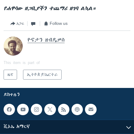
የሐዋሳው ዘጋቢያችን ተጨማሪ ዘገባ ልኳል።
አጋሩ
Follow us
ዮናታን ዘብዴዎስ
This item is part of
ዜና
ኢትዮጵያ/ኤርትራ
ይከተሉን
ቪኦኤ አማርኛ