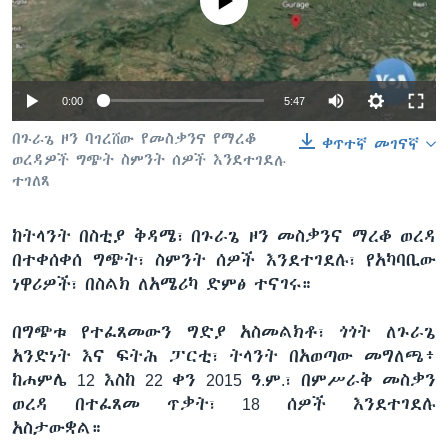
No media source currently available
ቋንቋዎች
0:00
5:47
በጉራጌ ዞን ባገረሸው የመስቃንና የማረቆ
ቀጥተኛ መገናኛ
ወረዳዎች ግጭት ስምንት ሰዎች እንደተገደሉ
ተገለጸ
ከትላንት በስቲያ ቅዳሜ፣ በጉራጌ ዞን መስቃንና ማረቆ ወረዳ
በተቀሰቀሰ ግጭት፣ ስምንት ሰዎች እንደተገደሉ፣ የአካባቢው
ነዋሪዎች፣ በስልክ ለአሜሪካ ድምፅ ተናገሩ።
በግጭቱ የተፈጸመውን ግድያ አስመልክቶ፣ ጎጎት ለጉራጌ
አንድነት እና ፍትሕ ፓርቲ፣ ትላንት በአወጣው መግለጫ፥
ከሐምሌ 12 እስከ 22 ቀን 2015 ዓ.ም.፣ በምሥራቅ መስቃን
ወረዳ በተፈጸመ ጥቃት፣ 18 ሰዎች እንደተገደሉ
አስታውቋል።