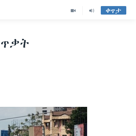
ቀጥታ
 ጥቃት