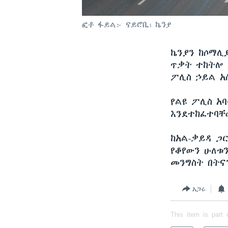
ፎቶ ፋይል፦ ናይሮቢ፣ ኬንያ
ኬንያን ከሶማሊ
ጥቃት ተከትሎ 
ፖሊስ ኃይል አ
የልዩ ፖሊስ አባ
እንደተከፈተባቸ
ከአል-ቃይዳ ጋ
የቆየውን ሁለቱ
መንግስት በትና
አጋሩ
This item is part 