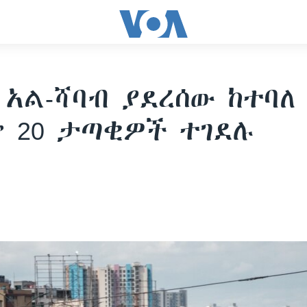
 አል-ሻባብ ያደረሰው ከተባለ
 20 ታጣቂዎች ተገደሉ