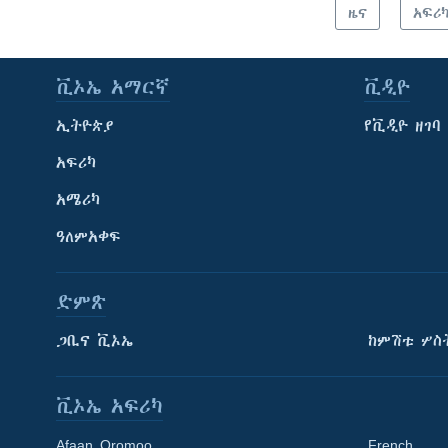
ዜና
አፍሪ
ቪኦኤ አማርኛ
ቪዲዮ
ኢትዮጵያ
የቪዲዮ ዘገባ
አፍሪካ
አሜሪካ
ዓለምአቀፍ
ድምጽ
ጋቢና ቪኦኤ
ከምሽቱ ሦስ
ቪኦኤ አፍሪካ
Afaan Oromoo
French