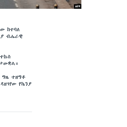
ሰው ከተባለ
ንያ ብሔራዊ
 ተኩስ
ስታውቋል።
 ግዜ ተዘግቶ
ዳዘገየው የኬንያ