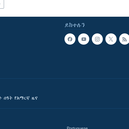
ካ
ይከተሉን
ት ሰዓት የአማርኛ ዜና
Portuguese