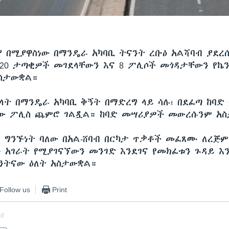
ያ በሚያዋስነው በማንዴራ አካባቢ ትናንት ረቡዕ አልሻባብ ያደረ
20 ታጣቂዎች መገደላቸውን እና 8 ፖሊሶች መጎዳታቸውን የኬ
ስታውቋል።
ላት በማንዴራ አካባቢ ቅኝት በማድረግ ላይ ሳሉ፣ በደፈጣ ከባድ
ው ፖሊስ ጨምሮ ገልጿል። ከባድ መሣሪያዎች መውረሱንም አ
ር ግንኙነት ባለው በአል-ሸባብ በርካታ ጥቃቶች መፈጸሙ ለረጅም
ን አገራት የሚያገናኘውን መንገድ እንደገና የመክፈቱን ጉዳይ እን
ንትናው ዕለት አስታውቋል።
Follow us
Print
of