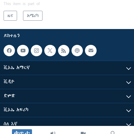
This item is part of
ዜና
አሜሪካ
ይከተሉን
ቪኦኤ አማርኛ
ቪዲዮ
ድምጽ
ቪኦኤ አፍሪካ
ስለ እኛ
ቀጥታ