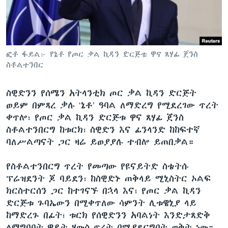
ቋንቋዎች
ፎቶ ፋይል፦ የኔቶ የጦር ቃል ኪዳን ድርጅቱ ዋና ጸሃፊ ጀንስ
ስቶልተንበር
ስዊድንን የሰሜን አትላንቲክ ጦር ቃል ኪዳን ድርጅት
ወይም በምጻረ ቃሉ ‘ኔቶ’ ዓባል ለማድረግ የሚደረገው ጥረት
ቀጥሎ፣ የጦር ቃል ኪዳን ድርጅቱ ዋና ጸሃፊ ጀንስ
ስቶልተንበርግ ከቱርክ፣ ስዊድን እና ፊንላንድ ከከፍተኛ
ባለሥልጣናት ጋር ዛሬ ይወያያሉ ተብሎ ይጠበቃል።
የስቶልተንበርግ ጥረት የመጣው የዩናይትድ ስቴትሱ
ፕሬዝደንት ጆ ባይደን፣ ከስዊድኑ ጠቅላይ ሚኒስትር ኦልፍ
ክርስተርሰን ጋር ከተገናኙ በኋላ እና፣ የጦር ቃል ኪዳን
ድርጅቱ ጉባኤውን በሚቀጥለው ሳምንት ሊቱዌኒያ ላይ
ከማድረጉ በፊት፣ ቱርክ የሰዊድንን አባልነት እንድታጸድቅ
ለማግባባት ዋይት ሃውስ ጥረት በሚያደርግበት ወቅት ነው።