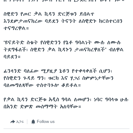
ስዊድን የጦር ቃል ኪዳን ድርጅቱን ይበልጥ
እንደምታጠናክረው ባይደን ትናንት ለስዊድኑ ክርስተርሰን
ተናግረዋል።
“ዩናይትድ ስቴት የሰዊድንን የኔቶ ዓባልነት ሙሉ ለሙሉ
ትደግፋለች፣ ስዊድን ቃል ኪዳኑን ታጠናክረዋለች” ብለዋል
ባይደን።
ፊንላንድ ባለፈው ሚያዚያ ኔቶን የተቀላቀለች ሲሆን፣
የስዊድን ጉዳይ ግን፣ ቱርክ እና ሃጋሪ ስምምነታቸውን
ባለመግለጻቸው ተስተጓጉሎ ቆይቶል።
የቃል ኪዳን ድርጅቱ አዲስ ዓባል ለመሆን፣ ነባር ዓባላቱ ሁሉ
በአንድ ድምጽ መስማማት አለባቸው።
አጋሩ
Follow us