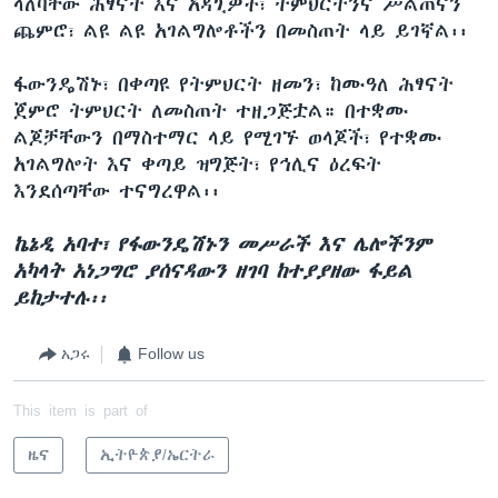
ላለባቸው ሕፃናት እና አዳጊዎች፣ ትምህርትንና ሥልጠናን
ጨምሮ፣ ልዩ ልዩ አገልግሎቶችን በመስጠት ላይ ይገኛል፡፡
ፋውንዴሽኑ፣ በቀጣዩ የትምህርት ዘመን፣ ከሙዓለ ሕፃናት
ጀምሮ ትምህርት ለመስጠት ተዘጋጅቷል። በተቋሙ
ልጆቻቸውን በማስተማር ላይ የሚገኙ ወላጆች፣ የተቋሙ
አገልግሎት እና ቀጣይ ዝግጅት፣ የኅሊና ዕረፍት
እንደሰጣቸው ተናግረዋል፡፡
ኬኔዲ አባተ፣ የፋውንዴሽኑን መሥራች እና ሌሎችንም
አካላት አነጋግሮ ያሰናዳውን ዘገባ ከተያያዘው ፋይል
ይከታተሉ፡፡
አጋሩ
Follow us
This item is part of
ዜና
ኢትዮጵያ/ኤርትራ