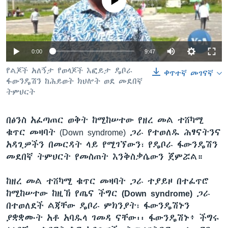
No media source currently available
ቋንቋዎች
0:00
9:47
የልጆች አለኝታ የወላጆች እፎይታ ዴቦራ
ቀጥተኛ መገናኛ
ፋውንዴሽን ከሕይወት ክህሎት ወደ መደበኛ
ትምህርት
በፅንስ አፈጣጠር ወቅት ከሚከሠተው የዘረ መል ተሸካሚ
ቁጥር መዛባት (Down syndrome) ጋራ የተወለዱ ሕፃናትንና
አዳጊዎችን በመርዳት ላይ የሚገኘውን፣ የዴቦራ ፋውንዴሽን
መደበኛ ትምህርት የመስጠት እንቅስቃሴውን ጀምሯል።
ከዘረ መል ተሸካሚ ቁጥር መዛባት ጋራ ተያይዞ በተፈጥሮ
ከሚከሠተው ከዚኽ የጤና ችግር
(Down syndrome)
ጋራ
በተወለደች ልጃቸው ዴቦራ ምክንያት፣ ፋውንዴሽኑን
ያቋቋሙት አቶ አባዱላ ገመዳ ናቸው፡፡ ፋውንዴሽኑ፥ ችግሩ