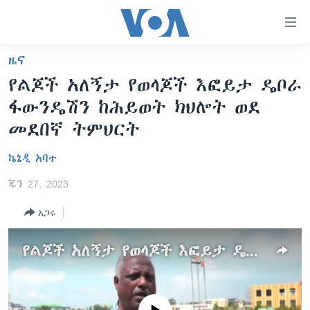
በቀላሉ
የመሥሪያ
ማገናኛዎች
ዜና
ዜና
ወደ
የልጆች አለኝታ የወላጆች እፎይታ ዴቦራ
ዋናው
ኑሮ በጤንነት
ኢትዮጵያ
ፋውንዴሽን ከሕይወት ክህሎት ወደ
ይዘት
ጋቢና ቪኦኤ
እለፍ
አፍሪካ
መደበኛ ትምህርት
ወደ
ከምሽቱ ሦስት ሰዓት የአማርኛ ዜና
ዓለምአቀፍ
ዋናው
ኬኔዲ አባተ
ቪዲዮ
ይዘት
አሜሪካ
ጁን 27, 2023
እለፍ
የፎቶ መድብሎች
መካከለኛው ምሥራቅ
ወደ
አጋሩ
ክምችት
ዋናው
ይዘት
የልጆች አለኝታ የወላጆች እፎይታ ዴቦራ ፋውንዴሽን ከሕይወት ክህሎት ወደ መደበኛ ትምህርት
እለፍ
Learning English
ይከተሉን