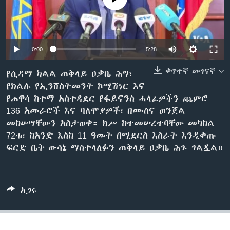
ቋንቋዎች
0:00
5:28
ቀጥተኛ መገናኛ
የሲዳማ ክልል ጠቅላይ ዐቃቤ ሕግ፣
የክልሉ የኢንቨስትመንት ኮሚሽነር እና
የሐዋሳ ከተማ አስተዳደር የፋይናንስ ሓላፊዎችን ጨምሮ
136 አመራሮች እና ባለሞያዎች፣ በሙስና ወንጀል
መከሠሣቸውን አስታወቀ። ክሥ ከተመሠረተባቸው መካከል
72ቱ፣ ከአንድ እስከ 11 ዓመት በሚደርስ እስራት እንዲቀጡ
ፍርድ ቤት ውሳኔ ማስተላለፉን ጠቅላይ ዐቃቤ ሕጉ ገልጿል።
አጋሩ