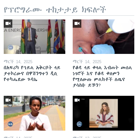
የፕሮግራሙ ተከታታይ ክፍሎች
ማርች 14, 2025
ማርች 14, 2025
በአፍሪካ የኅይል አቅርቦት ላይ
የቆዳ ላይ ቀላል እብጠት መሰል
ያተኮረውና በዋሽንግተን ዲሲ
ነገሮች እና የቆዳ ቀለምን
የተካሔደው ጉባኤ
የሚለውጡ ምልክቶች ለጤና
ያሳስቡ ይኾን?