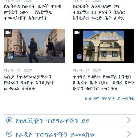
ማርች 14, 2025
ማርች 13, 2025
የኢትዮጵያውያት ሴቶች ጥያቄ
አርቲስት አንዱዓለም ጎሣ
ምንድን ነው? - የአድማጭ
ተጨማሪ 13 ቀናትን በእስር
ተመልካቾች አስተያየት
እንዲቆይ ፍርድ ቤት ፈቀደ
ማርች 13, 2025
ማርች 13, 2025
ሩሲያ የተቆጣጠረቻቸውን
ተዘግቶ የቆየው የመቐለ ከንቲባ
የዩክሬን ግዛቶች እንደያዘች
ጽሕፈት ቤት በዶር. ደብረ ጽዮን
መቀጠል ትሻለች
ቡድን ቁጥጥር ሥር ዋለ
ሁሉንም ክፍሎች ይመልከቱ
የቴሌቪዥን ፕሮግራሞችን ይዩ
የራዲዮ ፕሮግራሞችን ይመልከቱ