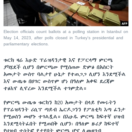
ቋንቋዎች
Election officials count ballots at a polling station in Istanbul on
May 14, 2023, after polls closed in Turkey's presidential and
parliamentary elections.
ቱርክ ዛሬ እሁድ ፕሬዝዳንታዊ እና የፓርላማ ምርጫ
ያካሄደች ሲሆን በምርጫው የሚሰጠው ድምፅ በአስርት
አመታት ውስጥ ባልታየ ሁኔታ የተጠጋጋ ሊሆን እንደሚችል
እና ውጤቱ በሀገር ውስጥም ሆነ በዓለም አቀፍ ደረጃም
ተፅእኖ ሊኖረው እንደሚችል ተገምቷል።
የምርጫ ውጤቱ ቱርክን ከ20 አመታት በላይ የመሩትን
የፕሬዝዳንት ሪሲፕ ጣይብ ኤርዶጋንን የፖለቲካ እጣ ፈንታ
የሚወስን መሆኑ ተገልጿል። በእሁዱ ምርጫ ከፍተኛ ህዝብ
እንደሚሳትፈበት የሚጠበቅ ሲሆን፣ በዓለም ዙሪያ ከፍተኛ
የህዝብ ተሳትፎ የታየበት ምርጫ ሆኖ ሊመዘገብ