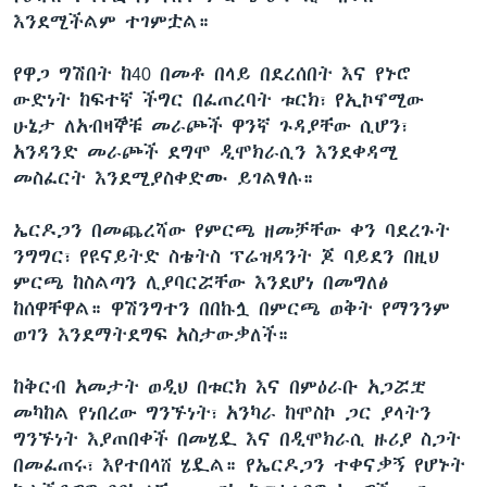
እንደሚችልም ተገምቷል።
የዋጋ ግሽበት ከ40 በመቶ በላይ በደረሰበት እና የኑሮ
ውድነት ከፍተኛ ችግር በፈጠረባት ቱርክ፣ የኢኮኖሚው
ሁኔታ ለአብዛኞቹ መራጮች ዋንኛ ጉዳያቸው ሲሆን፣
አንዳንድ መራጮች ደግሞ ዲሞክራሲን እንደቀዳሚ
መስፈርት እንደሚያስቀድሙ ይገልፃሉ።
ኤርዶጋን በመጨረሻው የምርጫ ዘመቻቸው ቀን ባደረጉት
ንግግር፣ የዩናይትድ ስቴትስ ፕሬዝዳንት ጆ ባይደን በዚህ
ምርጫ ከስልጣን ሊያባርሯቸው እንደሆነ በመግለፅ
ከሰዋቸዋል። ዋሽንግተን በበኩሏ በምርጫ ወቅት የማንንም
ወገን እንደማትደግፍ አስታውቃለች።
ከቅርብ አመታት ወዲህ በቱርክ እና በምዕራቡ አጋሯቿ
መካከል የነበረው ግንኙነት፣ አንካራ ከሞስኮ ጋር ያላትን
ግንኙነት እያጠበቀች በመሄዷ እና በዲሞክራሲ ዙሪያ ስጋት
በመፈጠሩ፣ እየተበላሸ ሄዷል። የኤርዶጋን ተቀናቃኝ የሆኑት