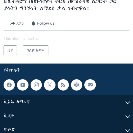
ኪሊችዳሮግ በበኩላቸው፣ ቱርክ ከምዕራባዊ አጋሮች ጋር
ያላትን ግንኙነት ለማደስ ቃል ገብተዋል።
አጋሩ
Follow us
This item is part of
ዜና
ዓለምአቀፍ
ይከተሉን
ቪኦኤ አማርኛ
ቪዲዮ
ድምጽ