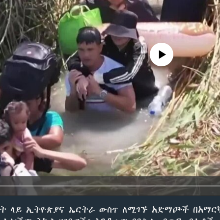
No media source currently avail
ዓት ላይ ኢትዮጵያና ኤርትራ ውስጥ ለሚገኙ አድማጮች በአማር