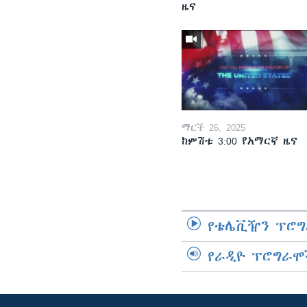
ዜና
ማርች 26, 2025
ከምሽቱ 3:00 የአማርኛ ዜና
የቴሌቪዥን ፕሮግ
የራዲዮ ፕሮግራሞ