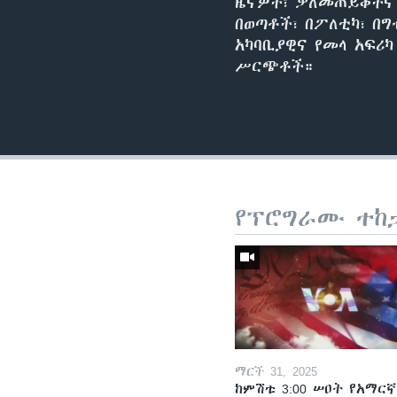
ዜናዎች፣ ቃለመጠይቆችና 
በወጣቶች፣ በፖለቲካ፣ በግ
አካባቢያዊና የመላ አፍሪ
ሥርጭቶች።
የፕሮግራሙ ተከ
ማርች 31, 2025
ከምሽቱ 3:00 ሠዐት የአማርኛ