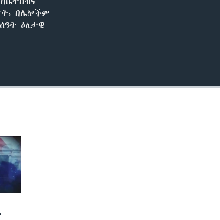
 በቤተሰብና
ፖርት፣ በሌሎችም
ሰዓት ዕለታዊ
ና