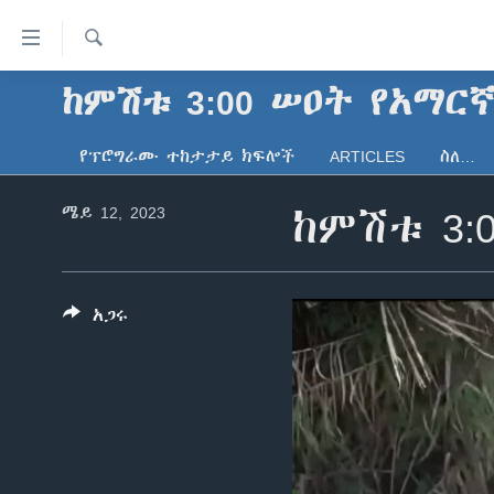
በቀላሉ
የመሥሪያ
ማገናኛዎች
ፈልግ
ከምሽቱ 3:00 ሠዐት የአማር
ዜና
ወደ
ኑሮ በጤንነት
ኢትዮጵያ
ዋናው
የፕሮግራሙ ተከታታይ ክፍሎች
ARTICLES
ስለ…
ይዘት
ጋቢና ቪኦኤ
አፍሪካ
እለፍ
ሜይ 12, 2023
ከምሽቱ 3:
ከምሽቱ ሦስት ሰዓት የአማርኛ ዜና
ዓለምአቀፍ
ወደ
ዋናው
ቪዲዮ
አሜሪካ
ይዘት
የፎቶ መድብሎች
መካከለኛው ምሥራቅ
እለፍ
አጋሩ
ወደ
ክምችት
ዋናው
ይዘት
እለፍ