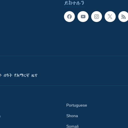
ይከተሉን
ት ሰዓት የአማርኛ ዜና
Portuguese
a
Shona
Somali