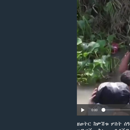
0:00
ዘወትር ከምሽቱ ሦስት ሰ