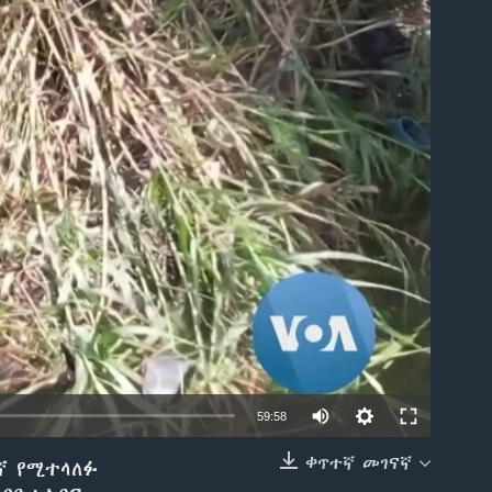
able
59:58
ቀጥተኛ መገናኛ
ኛ የሚተላለፉ
EMBED