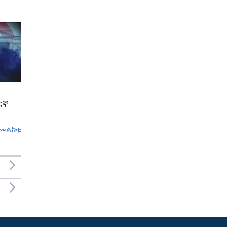
ርኛ
መልከቱ