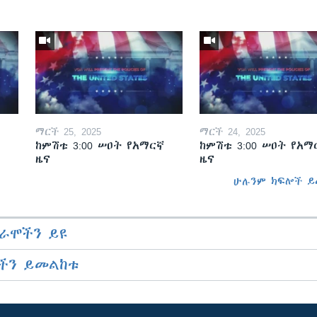
ማርች 25, 2025
ማርች 24, 2025
ከምሽቱ 3:00 ሠዐት የአማርኛ
ከምሽቱ 3:00 ሠዐት የአማ
ዜና
ዜና
ሁሉንም ክፍሎች ይ
ራሞችን ይዩ
ችን ይመልከቱ