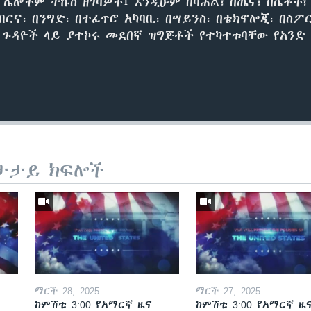
ሌሎችም ትኩስ ዘገባዎች፤ እንዲሁም በባሕል፣ በጤና፣ በሴቶች፣
ብርና፣ በንግድ፣ በተፈጥሮ አካባቢ፣ በሣይንስ፣ በቴክኖሎጂ፣ በስ
ካ ጉዳዮች ላይ ያተኮሩ መደበኛ ዝግጅቶች የተካተቱባቸው የአንድ 
ታታይ ክፍሎች
ማርች 28, 2025
ማርች 27, 2025
ከምሽቱ 3:00 የአማርኛ ዜና
ከምሽቱ 3:00 የአማርኛ ዜ