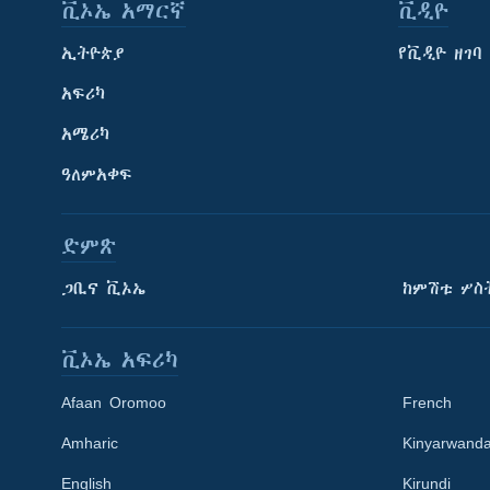
ቪኦኤ አማርኛ
ቪዲዮ
ኢትዮጵያ
የቪዲዮ ዘገባ
አፍሪካ
አሜሪካ
ዓለምአቀፍ
ድምጽ
ጋቢና ቪኦኤ
ከምሽቱ ሦስ
ቪኦኤ አፍሪካ
Afaan Oromoo
French
Amharic
Kinyarwand
English
Kirundi
Learning English