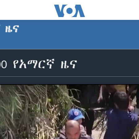
ኛ ዜና
00 የአማርኛ ዜና