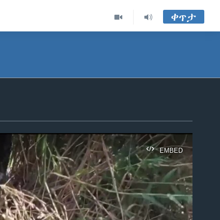
ቀጥታ
EMBED