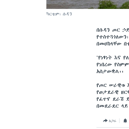
ካርቱም፣ ሱዳን
በሱዳን ጦር ኃ
የተስተጓጎለውን
በመሀከላቸው በ
"የነፃነት እና 
የነበረው የስም
አስታውቋል፡፡
የጦር ሠራዊቱ 
የወታደራዊ ዘር
የፈጥኖ ደራሽ 
በመደራደር ላይ
አጋሩ