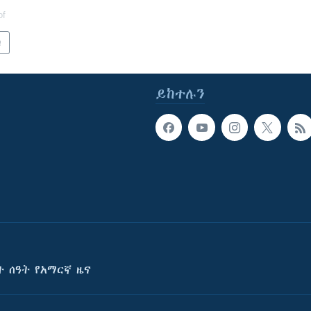
of
ካ
ይከተሉን
ት ሰዓት የአማርኛ ዜና