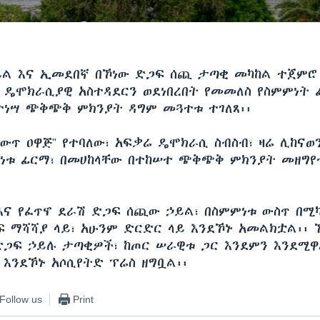
ይል እና ኢመደበኛ በኾነው ድጋፍ ሰጪ ታጣቂ መካከል ተጀምሮ
፣ ዴሞክራሲያዊ አስተዳደርን ወደነበረበት የመመለስ የስምምነት 
ተነሣ ጭቅጭቅ ምክንያት ዳግም መጓተቱ ተገለጸ፡፡
የለውጥ ዐዋጅ" የተባለው፣ አፍቃሬ ዴሞክራሲ ስብስብ፣ ዛሬ ሊከና
ምነቱ ፊርማ፣ በመሀከላቸው በተከሠተ ጭቅጭቅ ምክንያት መዘግየ
እና የፈጥኖ ደራሽ ድጋፍ ሰጪው ኃይል፣ በስምምነቱ ውስጥ በሚ
ፍ ማሻሻያ ላይ፣ አሁንም ድርድር ላይ እንደኾኑ አመልክቷል፡፡ 
ድጋፍ ኃይሉ ታጣቂዎች፣ ከጦር ሠራዊቱ ጋር እንደምን እንደሚ
 እንደኾኑ አሶሲየትድ ፕሬስ ዘግቧል፡፡
Follow us
Print