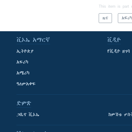
This item is part 
ዜና
አፍሪ
ቪኦኤ አማርኛ
ቪዲዮ
ኢትዮጵያ
የቪዲዮ ዘገባ
አፍሪካ
አሜሪካ
ዓለምአቀፍ
ድምጽ
ጋቢና ቪኦኤ
ከምሽቱ ሦስ