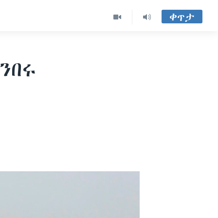
ቀጥታ
ንበሩ