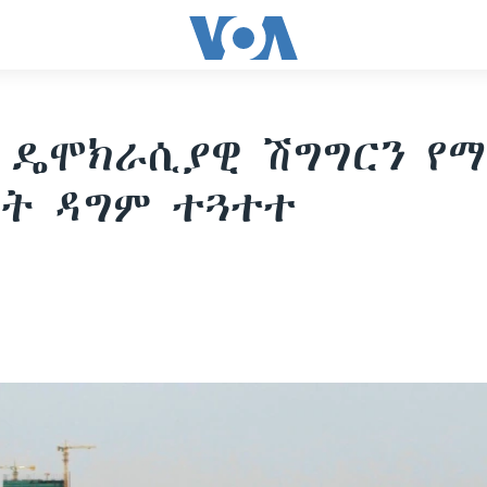
 ዴሞክራሲያዊ ሽግግርን የማ
ት ዳግም ተጓተተ