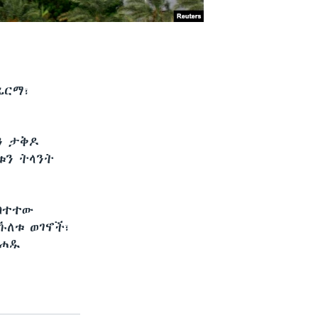
ፊርማ፣
ወን ታቅዶ
ቱን ትላንት
ካተተው
ኹለቱ ወገኖች፣
ዋሐዱ