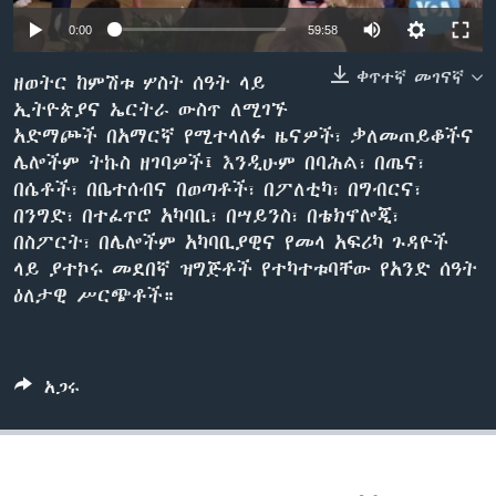
0:00
59:58
ቀጥተኛ መገናኛ
ቋንቋዎች
ዘወትር ከምሽቱ ሦስት ሰዓት ላይ
ኢትዮጵያና ኤርትራ ውስጥ ለሚገኙ
አድማጮች በአማርኛ የሚተላለፉ ዜናዎች፣ ቃለመጠይቆችና
ሌሎችም ትኩስ ዘገባዎች፤ እንዲሁም በባሕል፣ በጤና፣
በሴቶች፣ በቤተሰብና በወጣቶች፣ በፖለቲካ፣ በግብርና፣
በንግድ፣ በተፈጥሮ አካባቢ፣ በሣይንስ፣ በቴክኖሎጂ፣
በስፖርት፣ በሌሎችም አካባቢያዊና የመላ አፍሪካ ጉዳዮች
ላይ ያተኮሩ መደበኛ ዝግጅቶች የተካተቱባቸው የአንድ ሰዓት
ዕለታዊ ሥርጭቶች።
አጋሩ