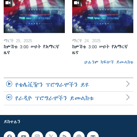
ማርች 25, 2025
ማርች 24, 2025
ከምሽቱ 3:00 ሠዐት የአማርኛ
ከምሽቱ 3:00 ሠዐት የአማርኛ
ዜና
ዜና
ሁሉንም ክፍሎች ይመልከቱ
የቴሌቪዥን ፕሮግራሞችን ይዩ
የራዲዮ ፕሮግራሞችን ይመልከቱ
ይከተሉን