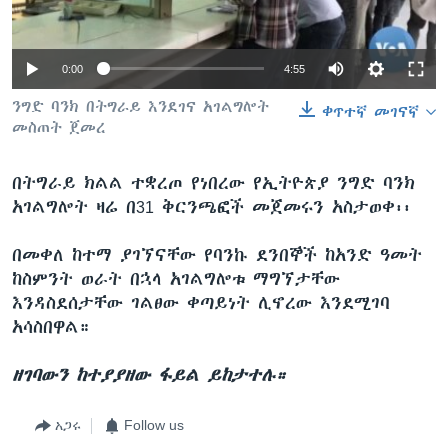
0:00
4:55
ቋንቋዎች
ንግድ ባንክ በትግራይ እንደገና አገልግሎት
ቀጥተኛ መገናኛ
መስጠት ጀመረ
በትግራይ ክልል ተቋረጦ የነበረው የኢትዮጵያ ንግድ ባንክ
አገልግሎት ዛሬ በ31 ቅርንጫፎች መጀመሩን አስታወቀ፡፡
በመቀለ ከተማ ያገኘናቸው የባንኩ ደንበኞች ከአንድ ዓመት
ከስምንት ወራት በኋላ አገልግሎቱ ማግኘታቸው
እንዳስደሰታቸው ገልፀው ቀጣይነት ሊኖረው እንደሚገባ
አሳስበዋል።
ዘገባውን ከተያያዘው ፋይል ይከታተሉ።
አጋሩ
Follow us