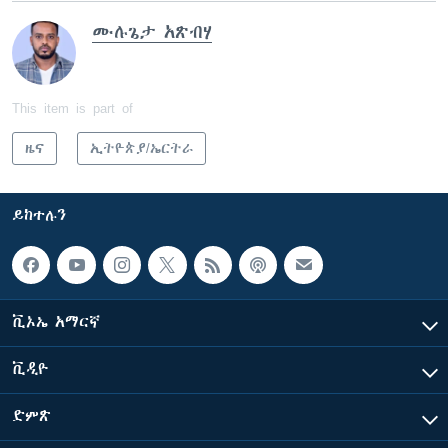
ሙሉጌታ አጽብሃ
This item is part of
ዜና
ኢትዮጵያ/ኤርትራ
ይከተሉን
ቪኦኤ አማርኛ
ቪዲዮ
ድምጽ