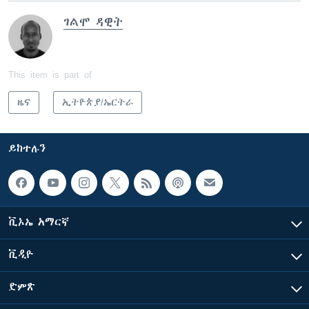
ገልሞ ዳዊት
This item is part of
ዜና
ኢትዮጵያ/ኤርትራ
ይከተሉን
ቪኦኤ አማርኛ
ቪዲዮ
ድምጽ