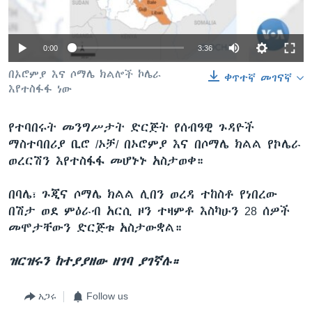
0:00
3:36
ቋንቋዎች
በኦሮምያ እና ሶማሌ ክልሎች ኮሌራ
ቀጥተኛ መገናኛ
እየተስፋፋ ነው
የተባበሩት መንግሥታት ድርጅት የሰብዓዊ ጉዳዮች
ማስተባበሪያ ቢሮ /ኦቻ/ በኦሮምያ እና በሶማሌ ክልል የኮሌራ
ወረርሽን እየተስፋፋ መሆኑኑ አስታወቀ።
በባሌ፣ ጉጂና ሶማሌ ክልል ሊበን ወረዳ ተከስቶ የነበረው
በሽታ ወደ ምዕራብ አርሲ ዞን ተዛምቶ እስካሁን 28 ሰዎች
መሞታቸውን ድርጅቱ አስታውቋል።
ዝርዝሩን ከተያያዘው ዘገባ ያገኛሉ።
አጋሩ
Follow us