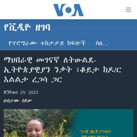
በቀላሉ
የመሥሪያ
ማገናኛዎች
የቪዲዮ ዘገባ
ዜና
ወደ
ዋናው
የፕሮግራሙ ተከታታይ ክፍሎች
ስለ…
ኑሮ በጤንነት
ኢትዮጵያ
ይዘት
ጋቢና ቪኦኤ
እለፍ
አፍሪካ
ማህበራዊ መገናኛ ለትውልደ-
ወደ
ከምሽቱ ሦስት ሰዓት የአማርኛ ዜና
ዓለምአቀፍ
ኢትዮጵያዊያን ንቃት ፤ቆይታ ከዶ/ር
ዋናው
ቪዲዮ
ይዘት
አሜሪካ
እልልታ ረጋሳ ጋር
እለፍ
የፎቶ መድብሎች
መካከለኛው ምሥራቅ
ወደ
ጃንዩወሪ 29, 2023
ክምችት
ዋናው
ሀብታሙ ስዩም
ይዘት
እለፍ
Learning English
ይከተሉን