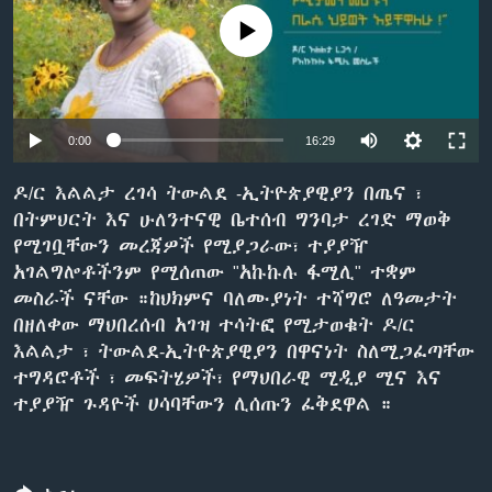
No media source currently available
ቋንቋዎች
0:00
16:29
ዶ/ር እልልታ ረገሳ ትውልደ -ኢትዮጵያዊያን በጤና ፣
በትምህርት እና ሁለንተናዊ ቤተሰብ ግንባታ ረገድ ማወቅ
የሚገቧቸውን መረጃዎች የሚያጋራው፣ ተያያዥ
አገልግሎቶችንም የሚሰጠው "አኩኩሉ ፋሚሊ" ተቋም
መስራች ናቸው ።ከህክምና ባለሙያነት ተሻግሮ ለዓመታት
በዘለቀው ማህበረሰብ አገዝ ተሳትፎ የሚታወቁት ዶ/ር
እልልታ ፣ ትውልደ-ኢትዮጵያዊያን በዋናነት ስለሚጋፈጣቸው
ተግዳሮቶች ፣ መፍትሄዎች፣ የማህበራዊ ሚዲያ ሚና እና
ተያያዥ ጉዳዮች ሀሳባቸውን ሊሰጡን ፈቅደዋል ።