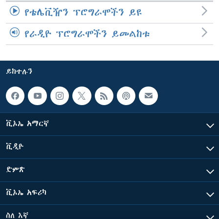
የቴሌቪዥን ፕሮግራሞችን ይዩ
የራዲዮ ፕሮግራሞችን ይመልከቱ
ይከተሉን
ቪኦኤ አማርኛ
ቪዲዮ
ድምጽ
ቪኦኤ አፍሪካ
ስለ እኛ