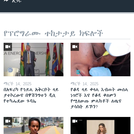
አጋሩ
የፕሮግራሙ ተከታታይ ክፍሎች
ማርች 14, 2025
ማርች 14, 2025
በአፍሪካ የኅይል አቅርቦት ላይ
የቆዳ ላይ ቀላል እብጠት መሰል
ያተኮረውና በዋሽንግተን ዲሲ
ነገሮች እና የቆዳ ቀለምን
የተካሔደው ጉባኤ
የሚለውጡ ምልክቶች ለጤና
ያሳስቡ ይኾን?