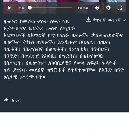
0:00
1:00:00
ቀጥተኛ መገናኛ
ቋንቋዎች
ዘወትር ከምሽቱ ሦስት ሰዓት ላይ
ኢትዮጵያና ኤርትራ ውስጥ ለሚገኙ
አድማጮች በአማርኛ የሚተላለፉ ዜናዎች፣ ቃለመጠይቆችና
ሌሎችም ትኩስ ዘገባዎች፤ እንዲሁም በባሕል፣ በጤና፣
በሴቶች፣ በቤተሰብና በወጣቶች፣ በፖለቲካ፣ በግብርና፣
በንግድ፣ በተፈጥሮ አካባቢ፣ በሣይንስ፣ በቴክኖሎጂ፣
በስፖርት፣ በሌሎችም አካባቢያዊና የመላ አፍሪካ ጉዳዮች
ላይ ያተኮሩ መደበኛ ዝግጅቶች የተካተቱባቸው የአንድ ሰዓት
ዕለታዊ ሥርጭቶች።
አጋሩ