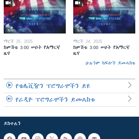
ማርች 25, 2025
ማርች 24, 2025
ከምሽቱ 3:00 ሠዐት የአማርኛ
ከምሽቱ 3:00 ሠዐት የአማርኛ
ዜና
ዜና
ሁሉንም ክፍሎች ይመልከቱ
የቴሌቪዥን ፕሮግራሞችን ይዩ
የራዲዮ ፕሮግራሞችን ይመልከቱ
ይከተሉን