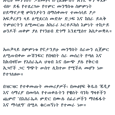
አዲሱ መንግስት ቃለመሃላ ከሚፈፅምበት አንድ ቀን ቀደም
ብሎ ይፋ የተደረገው የጥምር መንግስቱ ስምምነት
ሀይማኖታዊ ምክንያትን በማስቀመጥ ተመሳሳይ ፆታ
አፍቃሪያን ላይ ለሚደርስ መድሎ ድጋፍ እና ከስራ ይልቅ
ትምህርትን ለሚመርጡ አክራሪ ኦርቶዶክስ እምነት ተከታይ
ወንዶች ጠቀም ያለ የገንዘብ ድጎማ እንደሚሰጥ አስታውቋል።
አጠቃላይ ስምምነቱ የናታንያሁ መንግስት ስራውን ሲጀምር
ለሚጠብቀው ውሽንፍር የበዛበት ስራ መሰረት የጣለ እና
ከአብዛኛው የእስራኤል ህዝብ እና በውጭ ያሉ የቅርብ
አጋሮች ጋር ግጭት ውስጥ ሊከተው የሚችል መሆኑ ነው
የተገለፀው።
በዝርዝር የተቀመጡት መመሪያዎች፣ በመፅሃፍ ቅዱስ 'ጁዲያ
እና ሳማሪያ' በመባል የተጠቀሱትን የዌስት ባንክ ግዛቶችን
ጨምሮ "በእስራኤል ምድር በሙሉ ሰፈራዎችን ማስፋፋት
እና ማሳደግ" በሚል ቁርጠኝነት የተመራ ነው።