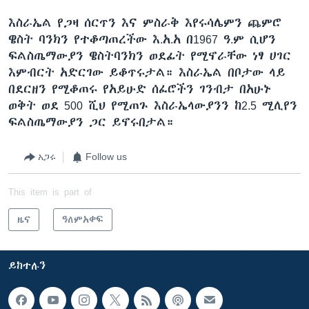
እስራኤል የጋዛ ሰርጥን እና ምስራቅ እየሩሳሌምን ጨምሮ
ዌስት ባንክን የተቆጣጠረችው እ.አ.አ በ1967 ዓ.ም ሲሆን
ፍልስጤማውያን ዌስትባንክን ወደፊት የሚኖራቸው ነፃ ሀገር
እምብርት አድርገው ይቆጥሩታል። እስራኤል በቦታው ላይ
በደርዘን የሚቆጠሩ የአይሁድ ሰፈሮችን ገንብታ በአሁኑ
ወቅት ወደ 500 ሺህ የሚጠጉ እስራኤላውያንን ከ2.5 ሚሊየን
ፍልስጤማውያን ጋር ይኖሩበታል።
አጋሩ
Follow us
This item is part of
ዜና
ዓለምአቀፍ
ይከተሉን