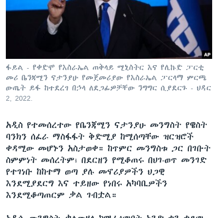
ቋንቋዎች
ፋይል - የቀድሞ የእስራኤል ጠቅላይ ሚኒስትር እና የሊኩድ ፓርቲ
መሪ ቤንጃሚን ናታንያሁ የመጀመሪያው የእስራኤል ፓርላማ ምርጫ
ውጤት ይፋ ከተደረገ በኃላ ለደጋፊዎቻቸው ንግግር ሲያደርጉ - ህዳር
2, 2022.
አዲስ የተመሰረተው የቤንጃሚን ናታንያሁ መንግስት የዌስት
ባንክን ሰፈራ ማስፋፋት ቅድሚያ ከሚሰጣቸው ዝርዝሮች
ቀዳሚው መሆኑን አስታወቀ። ከጥምር መንግስቱ ጋር በገቡት
ስምምነት መሰረትም፣ በደርዘን የሚቆጠሩ በህገ-ወጥ መንገድ
የተገነቡ ከከተማ ወጣ ያሉ መኖሪያዎችን ህጋዊ
እንደሚያደርግ እና ተይዘው የነበሩ አካባቢዎችን
እንደሚቆጣጠርም ቃል ገብቷል።