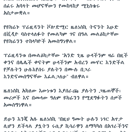
ሰፈሩ አባላት መሆናቸውን የመከላከያ ሚኒስቴሩ
አስታውቋል።
የዩክሬኑ ፕሬዚዳንት ቮሎድሚር ዜለነስኪ ትናንት እሁድ
በቪዲዮ ባስተላለፉት የመልካም ገና በዓል መልዕከታቸው
የዩክሬንን ተከላካዮች አመስግነዋል።
ፕሬዚዳንቱ በመልዕክታቸው “አንድ ጊዜ ሁላችንም ዛሬ በዚች
ቀንና በሌሌች ቀናትም ሁላችንም አብረን መኖር እንድችል
የቻሉትን ሁሉእየሰሩ ያሉትን በሙሉ በጋራ
እንድናመሰግናቸው እፈልጋለሁ” ብለዋል።
ዜለነስኪ አክለው እውነቱን እያሰራጩ ያሉትን ጋዜጠኞች፣
መሪዎች እና በመላው ዓለም ዩክሬንን የሚደግፉትን ሰዎች
አመስግነዋል።
ይሁን እንጂ አሉ ዜለነስኪ “በዚህ ዓመት ሁሉን ነገር አጥታ
ሊሆን ይችላል ያሏትን ሩሲያ ኪሳራዋን ለማካካስ በአገራችንና