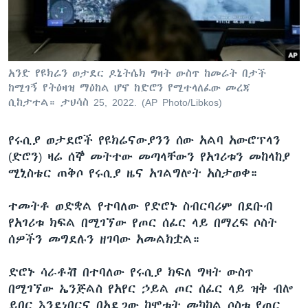
ቋንቋዎች
አንድ የዩክሬን ወታደር ዶኔትሴክ ግዛት ውስጥ ከመሬት በታች
ከሚገኝ የትዕዛዝ ማዕከል ሆኖ ከድሮን የሚተላለፈው መረጃ
ሲከታተል። ታህሳስ 25, 2022. (AP Photo/Libkos)
የሩሲያ ወታደሮች የዩክሬናውያንን ሰው አልባ አውሮፕላን
(ድሮን) ዛሬ ሰኞ መትተው መጣላቸውን የአገሪቱን መከላከያ
ሚኒስቴር ጠቅሶ የሩሲያ ዜና አገልግሎት አስታወቀ።
ተመትቶ ወድቋል የተባለው የድሮኑ ስብርባሪም በደቡብ
የአገሪቱ ክፍል በሚገኘው የጦር ሰፈር ላይ በማረፍ ሶስት
ሰዎችን መግደሉን ዘገባው አመልክቷል።
ድሮኑ ሳራቶቭ በተባለው የሩሲያ ክፍለ ግዛት ውስጥ
በሚገኘው ኤንጅልስ የአየር ኃይል ጦር ሰፈር ላይ ዝቅ ብሎ
ይበር እንደነበርና በአደጋው ከሞቱት መካከል ሶስቱ የጦር