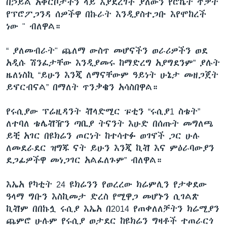
በኃይል አቅርቦታችን ላይ እያደረገች ያለውን የሮኬት ጥቃት
የፕሮፖጋንዳ ሰዎችዋ በኩራት እንዲያስተጋቡ እየሞከረች
ነው " ብለዋል።
“ ያለመብራት" ጨለማ ውስጥ መሆናችን ወራሪዎችን ወደ
አዲሱ ሽንፈታቸው እንዲያመሩ ከማድረግ አያግደንም” ያሉት
ዜለነስኪ “ይሁን እንጂ ለማናቸውም ዓይነት ሁኔታ መዘጋጀት
ይኖርብናል” በማለት ጥንቃቄን አሳስበዋል።
የሩሲያው ፕሬዚዳንት ቭላድሚር ፑቲን “ሩሲያ1 ስቴት”
ለተባለ ቴሌቭዥን ጣቢያ ትናንት እሁድ በሰጡት መግለጫ
ይቺ አገር በዩክሬን ጦርነት ከተሳተፉ ወገኖች ጋር ሁሉ
ለመደራደር ዝግጁ ናት ይሁን እንጂ ኪቭ እና ምዕራባውያን
ደጋፊዎችዋ መነጋገር አልፈለጉም” ብለዋል።
እኤአ የካቲት 24 ዩክሬንን የወረረው ክሬምሊን የታቀደው
ዓላማ ግቡን እስኪመታ ድረስ የሚዋጋ መሆኑን ሲገልጽ
ኪቭም በበኩሏ ሩሲያ እኤአ በ2014 የጠቀለለቻትን ክሬሚያን
ጨምሮ ሁሉም የሩሲያ ወታደር ከዩክሬን ግዛቶች ተጠራርጎ