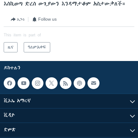
እስኪወጣ ድረስ ውጊያውን እንዳማታቆም አስታውቃለች።
አጋሩ
Follow us
This item is part of
ዜና
ዓለምአቀፍ
ይከተሉን
ቪኦኤ አማርኛ
ቪዲዮ
ድምጽ