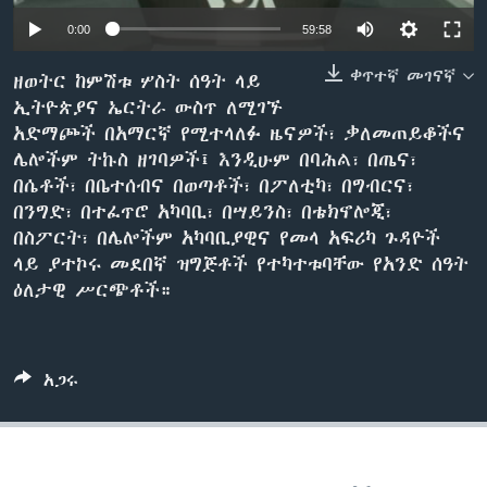
0:00
59:58
ቀጥተኛ መገናኛ
ቋንቋዎች
ዘወትር ከምሽቱ ሦስት ሰዓት ላይ
ኢትዮጵያና ኤርትራ ውስጥ ለሚገኙ
አድማጮች በአማርኛ የሚተላለፉ ዜናዎች፣ ቃለመጠይቆችና
ሌሎችም ትኩስ ዘገባዎች፤ እንዲሁም በባሕል፣ በጤና፣
በሴቶች፣ በቤተሰብና በወጣቶች፣ በፖለቲካ፣ በግብርና፣
በንግድ፣ በተፈጥሮ አካባቢ፣ በሣይንስ፣ በቴክኖሎጂ፣
በስፖርት፣ በሌሎችም አካባቢያዊና የመላ አፍሪካ ጉዳዮች
ላይ ያተኮሩ መደበኛ ዝግጅቶች የተካተቱባቸው የአንድ ሰዓት
ዕለታዊ ሥርጭቶች።
አጋሩ