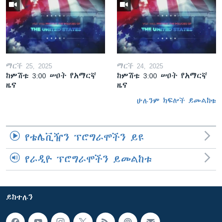
ማርች 25, 2025
ማርች 24, 2025
ከምሽቱ 3:00 ሠዐት የአማርኛ
ከምሽቱ 3:00 ሠዐት የአማርኛ
ዜና
ዜና
ሁሉንም ክፍሎች ይመልከቱ
የቴሌቪዥን ፕሮግራሞችን ይዩ
የራዲዮ ፕሮግራሞችን ይመልከቱ
ይከተሉን