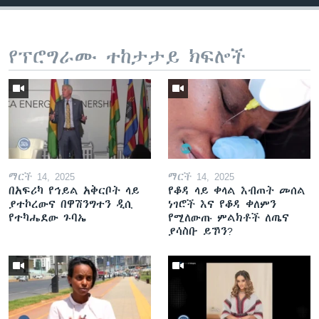
የፕሮግራሙ ተከታታይ ክፍሎች
ማርች 14, 2025
ማርች 14, 2025
በአፍሪካ የኅይል አቅርቦት ላይ
የቆዳ ላይ ቀላል እብጠት መሰል
ያተኮረውና በዋሽንግተን ዲሲ
ነገሮች እና የቆዳ ቀለምን
የተካሔደው ጉባኤ
የሚለውጡ ምልክቶች ለጤና
ያሳስቡ ይኾን?