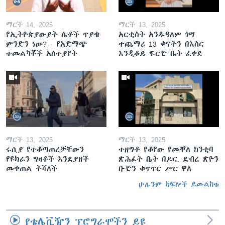
ማርች 14, 2025
ማርች 13, 2025
የኢትዮጵያውያት ሴቶች ጥያቄ
አርቲስት አንዱዓለም ጎሣ
ምንድን ነው? - የአድማጭ
ተጨማሪ 13 ቀናትን በእስር
ተመልካቾች አስተያየት
እንዲቆይ ፍርድ ቤት ፈቀደ
ማርች 13, 2025
ማርች 13, 2025
ሩሲያ የተቆጣጠረቻቸውን
ተዘግቶ የቆየው የመቐለ ከንቲባ
የዩክሬን ግዛቶች እንደያዘች
ጽሕፈት ቤት በዶር. ደብረ ጽዮን
መቀጠል ትሻለች
ቡድን ቁጥጥር ሥር ዋለ
ሁሉንም ክፍሎች ይመልከቱ
የቴሌቪዥን ፕሮግራሞችን ይዩ