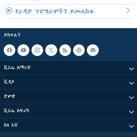
የራዲዮ ፕሮግራሞችን ይመልከቱ
ይከተሉን
ቪኦኤ አማርኛ
ቪዲዮ
ድምጽ
ቪኦኤ አፍሪካ
ስለ እኛ