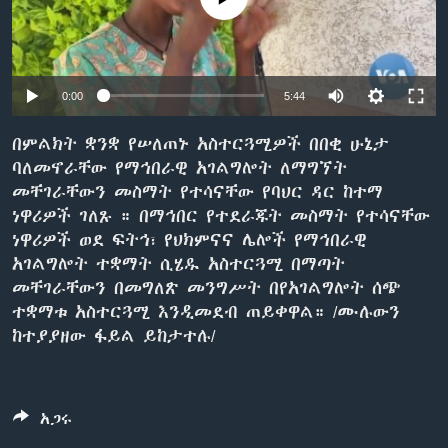
ቋንቋዎች
0:00
5:44
በምልክት ቋንቋ የሠለጠኑ አስተርጓሚዎች በበቂ ሁኔታ
ባለመኖራቸው የማኅበራዊ አገልግሎት ለማግኘት
መቸገራቸውን መስማት የተሳናቸው የባህር ዳር ከተማ
ነዋሪዎች ገለጹ ። በማኅበር የተደራጁት መስማት የተሳናቸው
ነዋሪዎች ወደ ፍትኅ፣ የህክምናና ሌሎች የማኅበራዊ
አገልግሎት ተቋማት ሲሄዱ አስተርጓሚ በማጣት
መቸገራቸውን በመግለጽ መንግሥት በየአገልግሎት ሰጭ
ተቋማቱ አስተርጓሚ እንዲመደብ ጠይቀዋል። /ሙሉውን
ከተያያዘው ፋይል ይከታተሉ/
አጋሩ