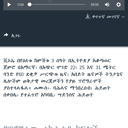
0:00
59:59
ቀጥተኛ መገናኛ
ቋንቋዎች
አጋሩ
ቪኦኤ በየዕለቱ ከምሽቱ 3 ሰዓት በኢትዮጵያ አቆጣጠር
ጀምሮ በአማርኛ፣ በአጭር ሞገድ 22፣ 25 እና 31 ሜትር
ባንድ የ60 ደቂቃ ሥርጭቱ ዜና፣ አበይት ዜናዎች ትንታኔና
ሌሎችም ወቅታዊ መረጃዎችን የያዙ ፕሮግራሞች
ያስተላልፋል። ሐሙስ፡- ባሕልና ማኅበረሰብ፣ ሕይወት
በቀበሌ፣ የተፈጥሮ አካባቢ፣ ሣይንስና ሕይወት