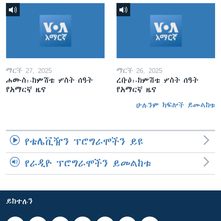
ማርች 27, 2025
ማርች 26, 2025
ሐሙስ፡-ከምሽቱ ሦስት ሰዓት
ረቡዕ፡-ከምሽቱ ሦስት ሰዓት
የአማርኛ ዜና
የአማርኛ ዜና
ሁሉንም ክፍሎች ይመልከቱ
የቴሌቪዥን ፕሮግራሞችን ይዩ
የራዲዮ ፕሮግራሞችን ይመልከቱ
ይከተሉን