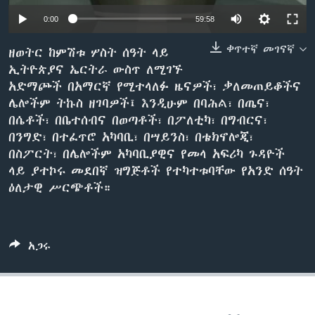
0:00
59:58
ቀጥተኛ መገናኛ
ቋንቋዎች
ዘወትር ከምሽቱ ሦስት ሰዓት ላይ
ኢትዮጵያና ኤርትራ ውስጥ ለሚገኙ
አድማጮች በአማርኛ የሚተላለፉ ዜናዎች፣ ቃለመጠይቆችና
ሌሎችም ትኩስ ዘገባዎች፤ እንዲሁም በባሕል፣ በጤና፣
በሴቶች፣ በቤተሰብና በወጣቶች፣ በፖለቲካ፣ በግብርና፣
በንግድ፣ በተፈጥሮ አካባቢ፣ በሣይንስ፣ በቴክኖሎጂ፣
በስፖርት፣ በሌሎችም አካባቢያዊና የመላ አፍሪካ ጉዳዮች
ላይ ያተኮሩ መደበኛ ዝግጅቶች የተካተቱባቸው የአንድ ሰዓት
ዕለታዊ ሥርጭቶች።
አጋሩ