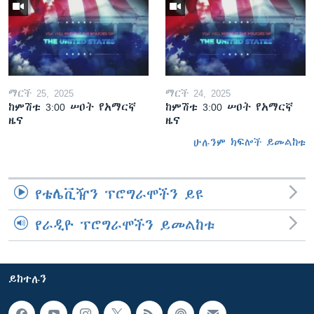
ማርች 25, 2025
ማርች 24, 2025
ከምሽቱ 3:00 ሠዐት የአማርኛ
ከምሽቱ 3:00 ሠዐት የአማርኛ
ዜና
ዜና
ሁሉንም ክፍሎች ይመልከቱ
የቴሌቪዥን ፕሮግራሞችን ይዩ
የራዲዮ ፕሮግራሞችን ይመልከቱ
ይከተሉን