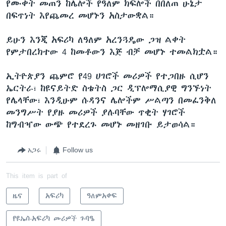
የሙቀት መጠን ከሌሎች የዓለም ክፍሎች በበለጠ ሁኔታ
በፍጥነት እየጨመረ መሆኑን አስታውቋል።
ይሁን እንጂ አፍሪካ ለዓለም አረንጓዴው ጋዝ ልቀት
የምታበረክተው 4 ከመቶውን እጅ ብቻ መሆኑ ተመልክቷል።
ኢትዮጵያን ጨምሮ የ49 ሀገሮች መሪዎች የተጋበዙ ሲሆን
ኤርትራ፣ ከዩናይትድ ስቴትስ ጋር ዲፕሎማሲያዊ ግንኙነት
የሌላቸው፣ እንዲሁም ሱዳንና ሌሎችም ሥልጣን በመፈንቅለ
መንግሥት የያዙ መሪዎች ያሉባቸው ጥቂት ሃገሮች
ከግብዣው ውጭ የተደረጉ መሆኑ መዘገቡ ይታወሳል።
አጋሩ
Follow us
This item is part of
ዜና
አፍሪካ
ዓለምአቀፍ
የዩኤስ-አፍሪካ መሪዎች ጉባዔ