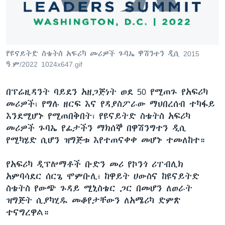
ቋንቋዎች
የዩናይትድ ስቴትስ አፍሪካ መሪዎች ጉባኤ ዋሽንተን ዲሲ 2015
ዓ.ም/2022 1024x647.gif
በፕሬዚዳንት ባይደን አዘጋጅነት ወደ 50 የሚጠጉ የአፍሪካ
መሪዎች፣ የግሉ ዘርፍ እና የዳያስፖራው ማህበረሰብ ተካፋይ
እንደሚሆኑ የሚጠበቅበት፣ የዩናይትድ ስቴትስ አፍሪካ
መሪዎች ጉባኤ የፊታችን ማክሰኞ በዋሽንግተን ዲሲ
የሚካሄድ ሲሆን ዝግጅቱ እየተጠናቀቀ መሆኑ ተመለከተ።
የአፍሪካ ዲፕሎማቶች ቡድን መሪ የኮንጎ ሪፐብሊክ
አምባሳደር ሰርጌ ሞምቡሊ፣ ከዋይት ሀውስና ከዩናይትድ
ስቴትስ የውጭ ጉዳይ ሚኒስቴር ጋር በመሆን ለወራት
ዝግጅት ሲያካሂዱ መቆየታቸውን ለአሜሪካ ድምጽ
ተናግረዋል።