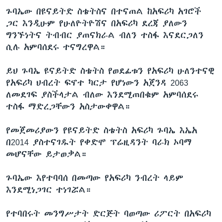
ጉባኤው በዩናይትድ ስቴትስና በተናጠል ከአፍሪካ አገሮች
ጋር እንዲሁም የሁለዮትዮሽና በአፍሪካ ደረጃ ያለውን
ግንኙነትና ትብብር ያጠናክራል ብለን ተስፋ እናደርጋለን
ሲሉ አምባሰደሩ ተናግረዋል።
ይህ ጉባኤ ዩናይትድ ስቴትስ የወደፊቱን የአፍሪካ ሁለንተናዊ
የአፍሪካ ህብረት ፍኖተ ካርታ የሆነውን አጀንዳ 2063
ለመደገፍ ያስችላታል ብለው እንደሚጠበቁም አምባሰደሩ
ተስፋ ማድረጋቸውን አስታውቀዋል።
የመጀመሪያውን የዩናይትድ ስቴትስ አፍሪካ ጉባኤ እኤአ
በ2014 ያስተናገዱት የቀድሞ ፕሬዚዳንት ባራክ ኦባማ
መሆናቸው ይታወቃል።
ጉባኤው እየተባባሰ በመጣው የአፍሪካ ንብረት ላይም
እንደሚነጋገር ተነገሯል።
የተባበሩት መንግሥታት ድርጅት ባወጣው ሪፖርት በአፍሪካ