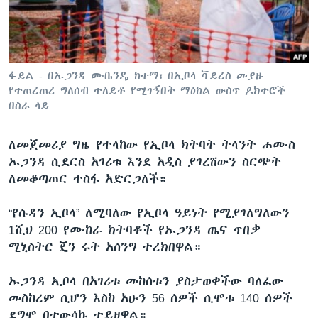
ቋንቋዎች
ፋይል - በኡጋንዳ ሙቤንዴ ከተማ፣ በኢቦላ ቫይረስ መያዙ
የተጠረጠረ ግለሰብ ተለይቶ የሚገኝበት ማዕከል ውስጥ ዶክተሮች
በስራ ላይ
ለመጀመሪያ ግዜ የተላከው የኢቦላ ክትባት ትላንት ሐሙስ
ኡጋንዳ ሲደርስ አገሪቱ እንደ አዲስ ያገረሸውን ስርጭት
ለመቆጣጠር ተስፋ አድርጋለች።
“የሱዳን ኢቦላ” ለሚባለው የኢቦላ ዓይነት የሚያገለግለውን
1ሺህ 200 የሙከራ ክትባቶች የኡጋንዳ ጤና ጥበቃ
ሚኒስትር ጄን ሩት አሰንግ ተረክበዋል።
ኡጋንዳ ኢቦላ በአገሪቱ መከሰቱን ያስታወቀችው ባለፈው
መስከረም ሲሆን እስከ አሁን 56 ሰዎች ሲሞቱ 140 ሰዎች
ደግሞ በተውሳኩ ተይዘዋል።