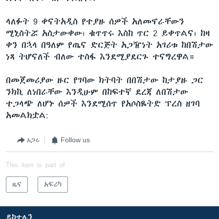
ላለፉት 9 ቀናትአዲስ የተያዙ ሰዎች አለመኖራቸውን
ሚኒስትሯ አስታውቀው፣ ቁጥጥሩ እስከ ጥር 2 ይቀጥልና፣ ከዛ
ቀን በኋላ በዓለም የጤና ድርጅት አጋዥነት አገሪቱ ከበሽታው
ነጻ ትሆናለች ብለው ተስፋ እንደሚያደርጉ ተናግረዋል።
በመጀመሪያው ዙር የገባው ክትባት በበሽታው ከታያዙ ጋር
ንክኪ ለነበራቸው እንዲሁም በከፍተኛ ደረጃ ለበሽታው
ተጋላጭ ለሆኑ ሰዎች እንደሚሰጥ የአሶስዬትድ ፕረስ ዘገባ
አመልክቷል:
አጋሩ
Follow us
This item is part of
ዜና
አፍሪካ
ይከተሉን