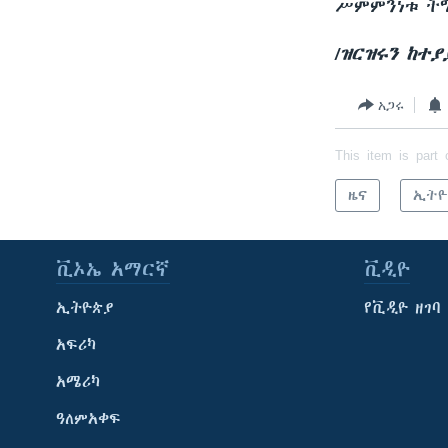
ሥምምንነቱ ትግ
/ዝርዝሩን ከተ
አጋሩ
This item is part 
ዜና
ኢትዮ
ቪኦኤ አማርኛ
ቪዲዮ
ኢትዮጵያ
የቪዲዮ ዘገባ
አፍሪካ
አሜሪካ
ዓለምአቀፍ