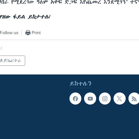
በራ የሚደረገው ዓለም አቀፍ ድጋፍ እየጨመረ እንደሚገኝ” ተና
ያያዘው ፋይል ይከታተሉ/
Follow us
Print
of
ጵያ/ኤርትራ
ይከተሉን