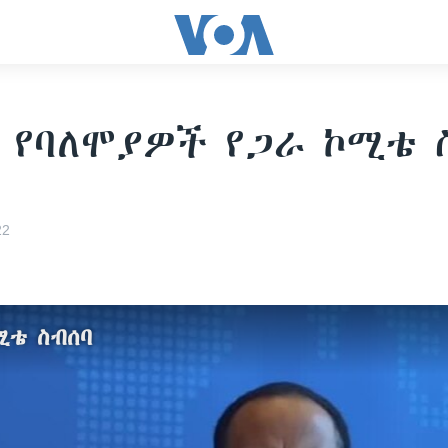
 የባለሞያዎች የጋራ ኮሚቴ 
22
ሚቴ ስብሰባ