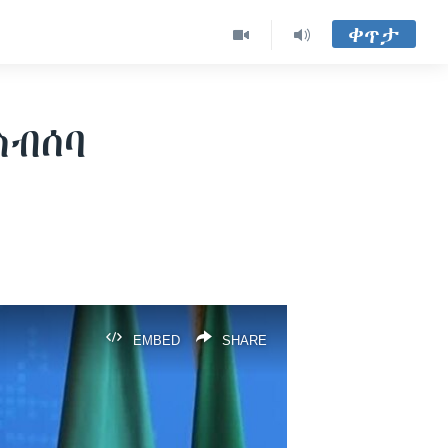
ቀጥታ
ስብሰባ
EMBED
SHARE