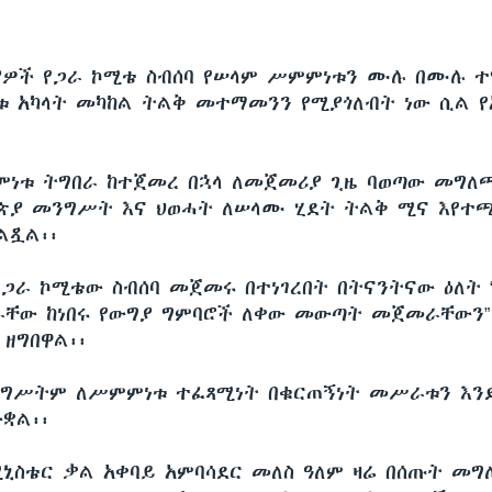
ያዎች የጋራ ኮሚቴ ስብሰባ የሠላም ሥምምነቱን ሙሉ በሙሉ ተ
ቱ አካላት መካከል ትልቅ መተማመንን የሚያጎለብት ነው ሲል የ
ምነቱ ትግበራ ከተጀመረ በኋላ ለመጀመሪያ ጊዜ ባወጣው መግለጫ
ጵያ መንግሥት እና ህወሓት ለሠላሙ ሂደት ትልቅ ሚና እየተ
ልጿል፡፡
 የጋራ ኮሚቴው ስብሰባ መጀመሩ በተነገረበት በትናንትናው ዕለት 
ቸው ከነበሩ የውግያ ግምባሮች ለቀው መውጣት መጀመራቸውን”
 ዘግበዋል፡፡
ንግሥትም ለሥምምነቱ ተፈጻሚነት በቁርጠኝነት መሥራቱን እን
ቋል፡፡
ኒስቴር ቃል አቀባይ አምባሳደር መለስ ዓለም ዛሬ በሰጡት መግ