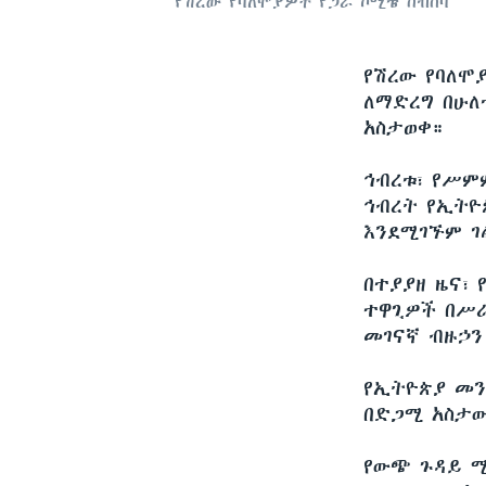
የሽረው የባለሞያዎች የጋራ ኮሚቴ ስብሰባ
የሽረው የባለሞ
ለማድረግ በሁለ
አስታወቀ።
ኅብረቱ፣ የሥም
ኅብረት የኢትዮ
እንደሚገኙም ገ
በተያያዘ ዜና፣
ተዋጊዎች በሥራ
መገናኛ ብዙኃን
የኢትዮጵያ መ
በድጋሚ አስታው
የውጭ ጉዳይ ሚ