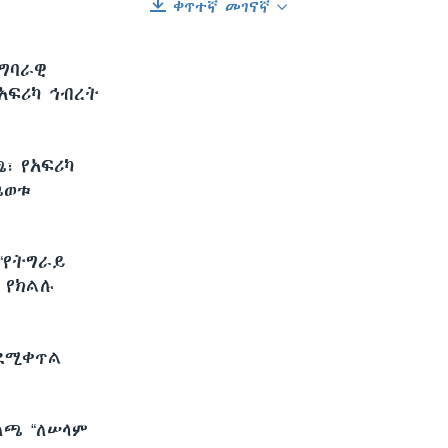
ቀጥተኛ መገናኛ
EMBED
SHARE
ግባራዊ
አፍሪካ ኅብረት
፣ የአፍሪካ
ጫወቱ
“የትግራይ
 የክልሉ
ደሚቀጥል
ለጫ “ለሠላም