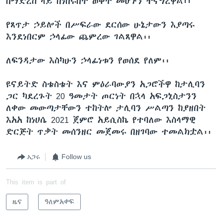
በማድረስ ላይ በነበሩበት ወቅት መሆኑን ተናግረዋል፡፡
የጸጥታ ኃይሎች በሥፍራው ደርሰው ሁኔታውን እያጣሩ
እንደነበርም ኃላፊው ጨምረው ገልጸዋል፡፡
ለፍንዳታው እስካሁን ኃላፊነቱን የወሰደ የለም፡፡
ዩናይትድ ስቴስቴት እና ምዕራባውያን አጋሮችዋ ከታሊባን
ጋር ካደረጉት 20 ዓመታት ጦርነት በኋላ አፍጋኒስታንን
ለቀው መውጣታቸውን ተከትሎ ታሊባን ሥልጣን ከያዘበት
እአአ ከነሀሴ 2021 ጀምሮ አይሲስኬ የተባለው እስላማዊ
ድርጅት ጥቃት መሰንዘር መጀመሩ በዘገባው ተመልክቷል፡፡
አጋሩ
Follow us
This item is part of
ዜና
ዓለምአቀፍ