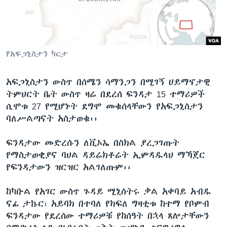
ቋንቋዎች
የአፍጋኒስታን ካርታ
አፍጋኒስታን ውስጥ በሰሜን ሳማንጋን በሚገኝ ሀይማኖታዊ
ትምህርት ቤት ውስጥ ዛሬ በደረሰ ፍንዳታ 15 ተማሪዎች
ሲሞቱ 27 የሚሆኑት ደግሞ መቁሰላቸውን የአፍጋኒስታን
ባለሥልጣናት አስታወቁ፡፡
ፍንዳታው መድረሱን ለቪኦኤ በስክል ያረጋገጡት
የማስታወቂያና ባህል ዳይሬክቶሬት ኢምዳዱላህ ማኻጀር
የፍንዳታውን ዝርዝር አልገለጡም፡፡
ከካቡል የአገር ውስጥ ጉዳይ ሚኒስትሩ ቃል አቀባይ አብዱ
ናፊ ታኩር፣ አይባክ በተባለ የክፍለ ግዛቲቱ ከተማ የቦምብ
ፍንዳታው የደረሰው ተማሪዎቹ የከሰዓት በኋላ ጸሎታቸውን