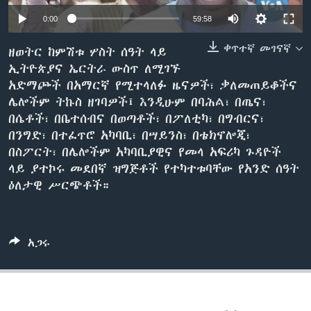
0:00
59:58
ቀጥተኛ መገናኛ
ቋንቋዎች
ዘወትር ከምሽቱ ሦስት ሰዓት ላይ
ኢትዮጵያና ኤርትራ ውስጥ ለሚገኙ
አድማጮች በአማርኛ የሚተላለፉ ዜናዎች፣ ቃለመጠይቆችና
ሌሎችም ትኩስ ዘገባዎች፤ እንዲሁም በባሕል፣ በጤና፣
በሴቶች፣ በቤተሰብና በወጣቶች፣ በፖለቲካ፣ በግብርና፣
በንግድ፣ በተፈጥሮ አካባቢ፣ በሣይንስ፣ በቴክኖሎጂ፣
በስፖርት፣ በሌሎችም አካባቢያዊና የመላ አፍሪካ ጉዳዮች
ላይ ያተኮሩ መደበኛ ዝግጅቶች የተካተቱባቸው የአንድ ሰዓት
ዕለታዊ ሥርጭቶች።
አጋሩ