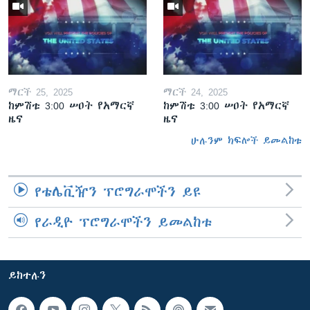
ማርች 25, 2025
ማርች 24, 2025
ከምሽቱ 3:00 ሠዐት የአማርኛ
ከምሽቱ 3:00 ሠዐት የአማርኛ
ዜና
ዜና
ሁሉንም ክፍሎች ይመልከቱ
የቴሌቪዥን ፕሮግራሞችን ይዩ
የራዲዮ ፕሮግራሞችን ይመልከቱ
ይከተሉን