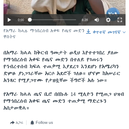
0:00
6:28
ቋንቋዎች
የአማራ ክልሉ ማኅበረሰብ አቀፍ የጤና መድን
ቀጥተኛ መገናኛ
ዋስትና
በአማራ ክልል ከቅርብ ዓመታት ወዲህ እየተተገበረ ያለው
የማኅበረሰብ አቀፍ የጤና መድን በተለይ የገጠሩን
የኅብረተሰብ ክፍል ተጠቃሚ እያደረገ እንደሆነ የአሜሪካን
ድምፁ ያነጋገራቸው አርሶ አደሮች ገለፁ። ሆኖም ከአሠራር
አንጻር የሚያጋጥሙ የታዘቧቸው ችግሮች አሉ ነው።
የአማራ ክልል ጤና ቢሮ በበኩሉ 14 ሚሊዮን የሚጠጋ ህዝብ
የማኅበረሰብ አቀፍ ጤና መድን ተጠቃሚ ማድረጉን
አስታውቋል።
አጋሩ
Follow us