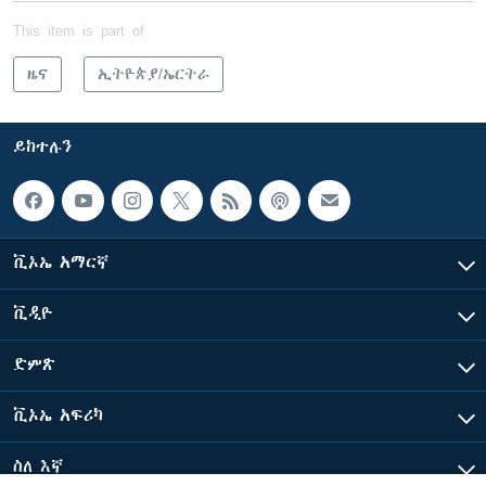
This item is part of
ዜና
ኢትዮጵያ/ኤርትራ
ይከተሉን
ቪኦኤ አማርኛ
ቪዲዮ
ድምጽ
ቪኦኤ አፍሪካ
ስለ እኛ