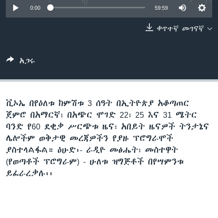
0:00
59:59
ቀጥተኛ መገናኛ
ቋንቋዎች
አጋሩ
ቪኦኤ በየዕለቱ ከምሽቱ 3 ሰዓት በኢትዮጵያ አቆጣጠር
ጀምሮ በአማርኛ፣ በአጭር ሞገድ 22፣ 25 እና 31 ሜትር
ባንድ የ60 ደቂቃ ሥርጭቱ ዜና፣ አበይት ዜናዎች ትንታኔና
ሌሎችም ወቅታዊ መረጃዎችን የያዙ ፕሮግራሞች
ያስተላልፋል። ዕሁድ፡- ራዲዮ መፅሔት፣ መስተዋት
(የወጣቶች ፕሮግራም) - ሁለቱ ዝግጅቶች በየሣምንቱ
ይፈራረቃሉ፡፡