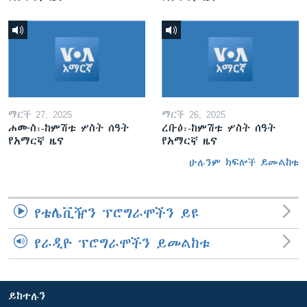
ማርች 27, 2025
ማርች 26, 2025
ሐሙስ፡-ከምሽቱ ሦስት ሰዓት
ረቡዕ፡-ከምሽቱ ሦስት ሰዓት
የአማርኛ ዜና
የአማርኛ ዜና
ሁሉንም ክፍሎች ይመልከቱ
የቴሌቪዥን ፕሮግራሞችን ይዩ
የራዲዮ ፕሮግራሞችን ይመልከቱ
ይከተሉን