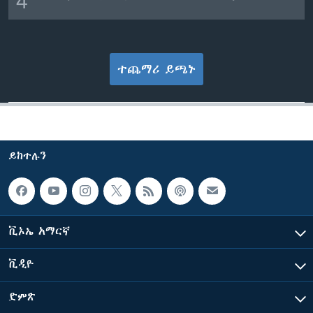
4
ተጨማሪ ይጫኑ
ይከተሉን
ቪኦኤ አማርኛ
ቪዲዮ
ድምጽ