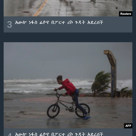
3
አውሎ ነፋስ ፊዮና በፖርተ ሪኮ ጉዳት አደረሰች
አውሎ ነፋስ ፊዮና በፖርተ ሪኮ ጉዳት አደረሰች