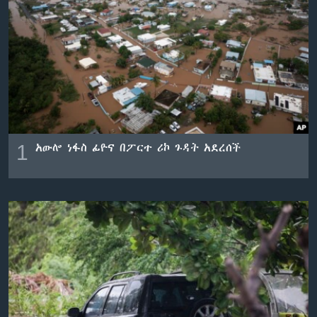
ቋንቋዎች
1
አውሎ ነፋስ ፊዮና በፖርተ ሪኮ ጉዳት አደረሰች