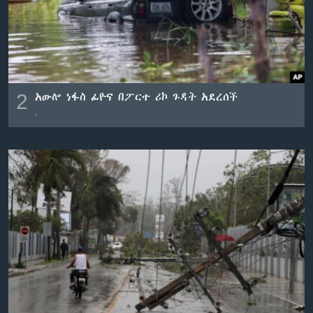
2
አውሎ ነፋስ ፊዮና በፖርተ ሪኮ ጉዳት አደረሰች
.