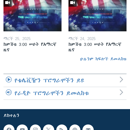
ማርች 25, 2025
ማርች 24, 2025
ከምሽቱ 3:00 ሠዐት የአማርኛ
ከምሽቱ 3:00 ሠዐት የአማርኛ
ዜና
ዜና
ሁሉንም ክፍሎች ይመልከቱ
የቴሌቪዥን ፕሮግራሞችን ይዩ
የራዲዮ ፕሮግራሞችን ይመልከቱ
ይከተሉን