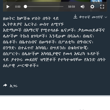
0:00
59:59
ቀጥተኛ መገናኛ
ቋንቋዎች
ዘወትር ከምሽቱ ሦስት ሰዓት ላይ
ኢትዮጵያና ኤርትራ ውስጥ ለሚገኙ
አድማጮች በአማርኛ የሚተላለፉ ዜናዎች፣ ቃለመጠይቆችና
ሌሎችም ትኩስ ዘገባዎች፤ እንዲሁም በባሕል፣ በጤና፣
በሴቶች፣ በቤተሰብና በወጣቶች፣ በፖለቲካ፣ በግብርና፣
በንግድ፣ በተፈጥሮ አካባቢ፣ በሣይንስ፣ በቴክኖሎጂ፣
በስፖርት፣ በሌሎችም አካባቢያዊና የመላ አፍሪካ ጉዳዮች
ላይ ያተኮሩ መደበኛ ዝግጅቶች የተካተቱባቸው የአንድ ሰዓት
ዕለታዊ ሥርጭቶች።
አጋሩ