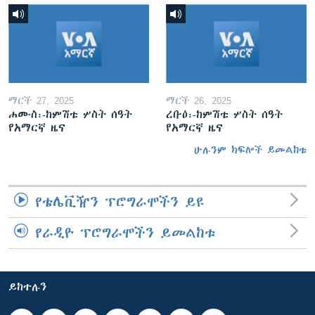
ማርች 27, 2025
ማርች 26, 2025
ሐሙስ፡-ከምሽቱ ሦስት ሰዓት
ረቡዕ፡-ከምሽቱ ሦስት ሰዓት
የአማርኛ ዜና
የአማርኛ ዜና
ሁሉንም ክፍሎች ይመልከቱ
የቴሌቪዥን ፕሮግራሞችን ይዩ
የራዲዮ ፕሮግራሞችን ይመልከቱ
ይከተሉን