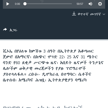
0:00
59:57
ቀጥተኛ መገናኛ
ቋንቋዎች
አጋሩ
ቪኦኤ በየዕለቱ ከምሽቱ 3 ሰዓት በኢትዮጵያ አቆጣጠር
ጀምሮ በአማርኛ፣ በአጭር ሞገድ 22፣ 25 እና 31 ሜትር
ባንድ የ60 ደቂቃ ሥርጭቱ ዜና፣ አበይት ዜናዎች ትንታኔና
ሌሎችም ወቅታዊ መረጃዎችን የያዙ ፕሮግራሞች
ያስተላልፋል። ረቡዕ፡- ዴሞክራሲ በተግባር፣ ሴቶችና
ቤተሰብ፣ አሜሪካና ሕዝቧ፣ ኢትዮጵያዊያን ባሜሪካ