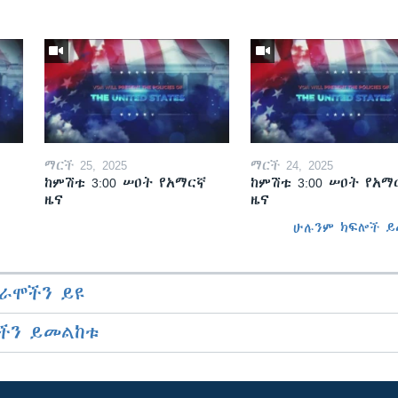
ማርች 25, 2025
ማርች 24, 2025
ከምሽቱ 3:00 ሠዐት የአማርኛ
ከምሽቱ 3:00 ሠዐት የአማ
ዜና
ዜና
ሁሉንም ክፍሎች ይ
ራሞችን ይዩ
ችን ይመልከቱ