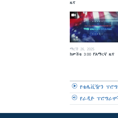
ዜና
ማርች 26, 2025
ከምሽቱ 3:00 የአማርኛ ዜና
የቴሌቪዥን ፕሮግ
የራዲዮ ፕሮግራሞ