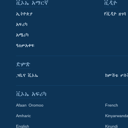
ቪኦኤ አማርኛ
ቪዲዮ
ኢትዮጵያ
የቪዲዮ ዘገባ
አፍሪካ
አሜሪካ
ዓለምአቀፍ
ድምጽ
ጋቢና ቪኦኤ
ከምሽቱ ሦስ
ቪኦኤ አፍሪካ
Afaan Oromoo
French
Amharic
Kinyarwand
English
Kirundi
Learning English