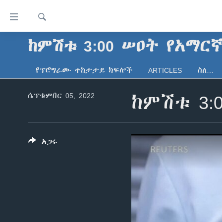
በቀላሉ
የመሥሪያ
ማገናኛዎች
ፈልግ
ከምሽቱ 3:00 ሠዐት የአማር
ዜና
ወደ
ኑሮ በጤንነት
ኢትዮጵያ
ዋናው
የፕሮግራሙ ተከታታይ ክፍሎች
ARTICLES
ስለ…
ይዘት
ጋቢና ቪኦኤ
አፍሪካ
እለፍ
ሴፕቴምበር 05, 2022
ከምሽቱ 3:
ከምሽቱ ሦስት ሰዓት የአማርኛ ዜና
ዓለምአቀፍ
ወደ
ዋናው
ቪዲዮ
አሜሪካ
ይዘት
የፎቶ መድብሎች
መካከለኛው ምሥራቅ
እለፍ
አጋሩ
ወደ
ክምችት
ዋናው
ይዘት
እለፍ