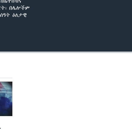
 በቤተሰብና
ፖርት፣ በሌሎችም
ሰዓት ዕለታዊ
ና