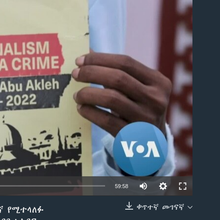
able
59:58
ቀጥተኛ መገናኛ
ኛ የሚተላለፉ
EMBED