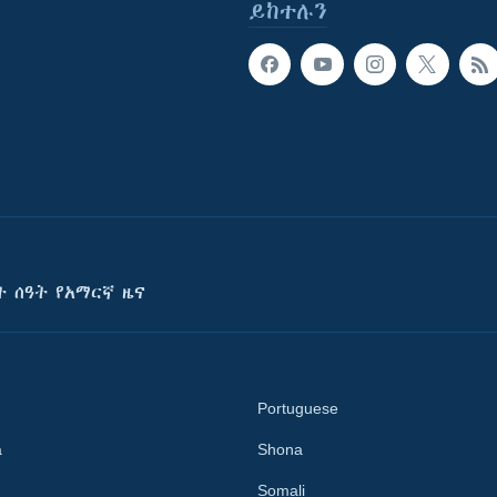
ይከተሉን
ት ሰዓት የአማርኛ ዜና
Portuguese
a
Shona
Somali