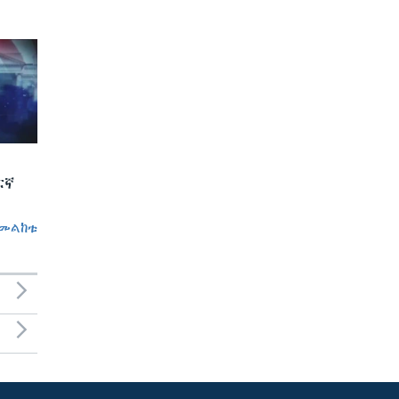
ርኛ
መልከቱ