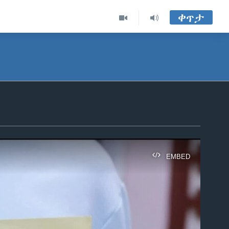
ቀጥታ
EMBED