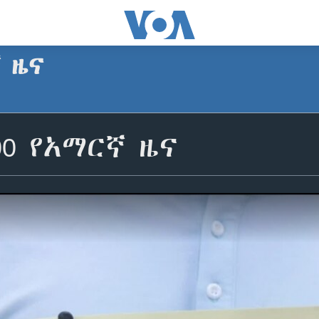
ኛ ዜና
00 የአማርኛ ዜና