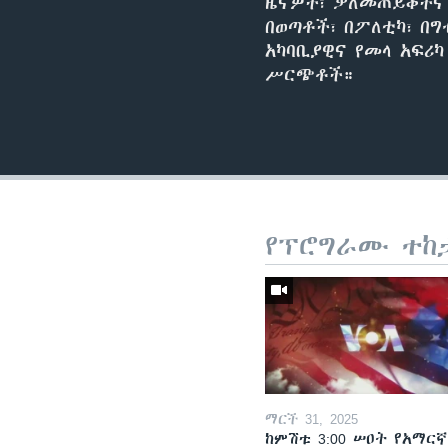
ዜናዎች፣ ቃለመጠይቆችና 
በወጣቶች፣ በፖለቲካ፣ በግ
አካባቢያዊና የመላ አፍሪ
ሥርጭቶች።
የፕሮግራሙ ተከ
ማርች 31, 2025
ከምሽቱ 3:00 ሠዐት የአማርኛ