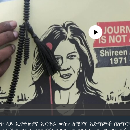
No media source currently avail
ዓት ላይ ኢትዮጵያና ኤርትራ ውስጥ ለሚገኙ አድማጮች በአማር