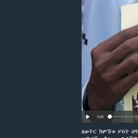
0:00
ዘወትር ከምሽቱ ሦስት ሰ