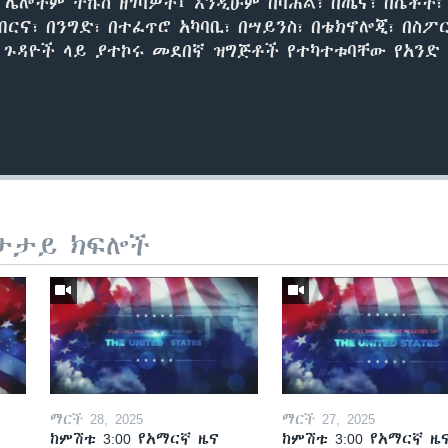
ሌሎችም ትኩስ ዘገባዎች፤ እንዲሁም በባሕል፣ በጤና፣ በሴቶች፣
ብርና፣ በንግድ፣ በተፈጥሮ አካባቢ፣ በሣይንስ፣ በቴክኖሎጂ፣ በስ
ካ ጉዳዮች ላይ ያተኮሩ መደበኛ ዝግጅቶች የተካተቱባቸው የአንድ 
ታታይ ክፍሎች
ማርች 28, 2025
ማርች 27, 2025
ከምሽቱ 3:00 የአማርኛ ዜና
ከምሽቱ 3:00 የአማርኛ ዜ