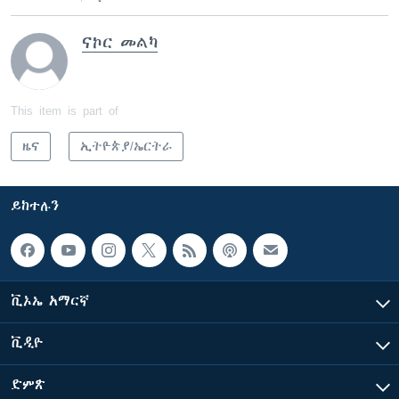
ናኮር መልካ
This item is part of
ዜና
ኢትዮጵያ/ኤርትራ
ይከተሉን
ቪኦኤ አማርኛ
ቪዲዮ
ድምጽ