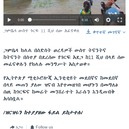
0:00
6:16
ቋንቋዎች
ጋምቤላ ውስጥ ጎርፍ 11 ሺህ ሰው አፈናቀለ
ቀጥተኛ መገናኛ
ጋምቤላ ክልል በስድስት ወረዳዎች ውስጥ ትናንትና
ከትናንት በስተያ በደረሰው የጎርፍ አደጋ ከ11 ሺህ በላይ ሰው
መፈናቀሉን የክልሉ መንግሥት አስታወቀ።
የኢትዮጵያ ሚቲኦሮሎጂ ኢንቲቲዩት መደበኛና ከመደበኛ
በላይ መጠን ያለው ዝናብ እየተመዘገበ መሆኑን በመግለፅ
ሰዉ ከጎርፍና ከመሬት መንሸራተት እራሱን እንዲጠብቅ
አሳስቧል።
/ዝርዝሩን ከተያያዘው ፋይል ይከታተሉ/
አጋሩ
Follow us