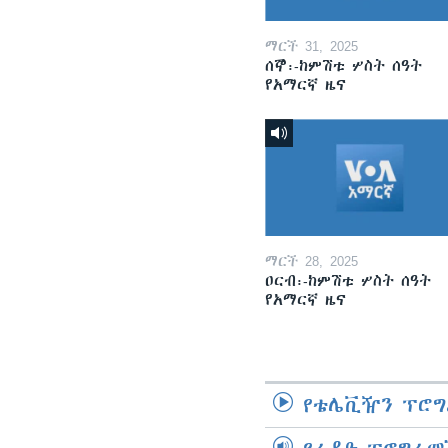
ማርች 31, 2025
ሰኞ፡-ከምሽቱ ሦስት ሰዓት
የአማርኛ ዜና
ማርች 28, 2025
ዐርብ፡-ከምሽቱ ሦስት ሰዓት
የአማርኛ ዜና
የቴሌቪዥን ፕሮግ