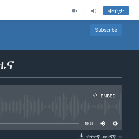
ቀጥታ
Subscribe
ዜና
EMBED
able
59:59
ቀጥተኛ መገናኛ