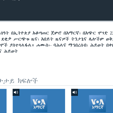
 ሰዓት በኢትዮጵያ አቆጣጠር ጀምሮ በአማርኛ፣ በአጭር ሞገድ 22
60 ደቂቃ ሥርጭቱ ዜና፣ አበይት ዜናዎች ትንታኔና ሌሎችም ወ
ሞች ያስተላልፋል። ሐሙስ፡- ባሕልና ማኅበረሰብ፣ ሕይወት በቀ
ስና ሕይወት
ታታይ ክፍሎች