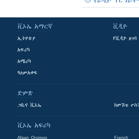
የራዲዮ ፕሮግራሞ
ቪኦኤ አማርኛ
ቪዲዮ
ኢትዮጵያ
የቪዲዮ ዘገባ
አፍሪካ
አሜሪካ
ዓለምአቀፍ
ድምጽ
ጋቢና ቪኦኤ
ከምሽቱ ሦስ
ቪኦኤ አፍሪካ
Afaan Oromoo
French