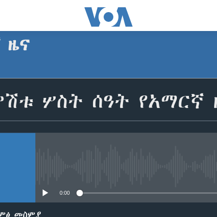
ኛ ዜና
SUBSCRIBE
ሽቱ ሦስት ሰዓት የአማርኛ 
Apple Podcasts
ይድረሰኝ / ይላክልኝ
No media source currently avail
0:00
ድምፅ መስምያ