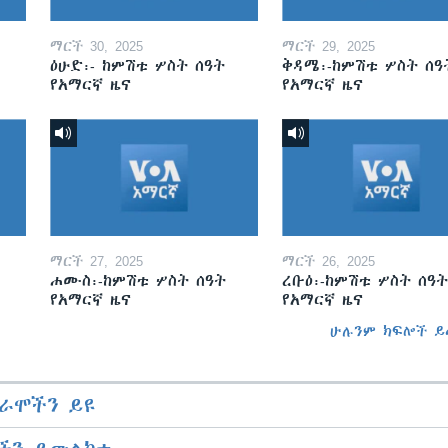
ማርች 30, 2025
ማርች 29, 2025
ዕሁድ፡- ከምሽቱ ሦስት ሰዓት
ቅዳሜ፡-ከምሽቱ ሦስት ሰዓ
የአማርኛ ዜና
የአማርኛ ዜና
ማርች 27, 2025
ማርች 26, 2025
ሐሙስ፡-ከምሽቱ ሦስት ሰዓት
ረቡዕ፡-ከምሽቱ ሦስት ሰዓት
የአማርኛ ዜና
የአማርኛ ዜና
ሁሉንም ክፍሎች ይ
ራሞችን ይዩ