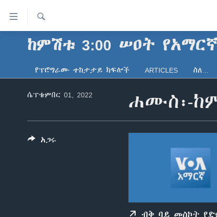
በቀላሉ
የመሥሪያ
ማገናኛዎች
ፈልግ
ከምሽቱ 3:00 ሠዐት የአማር
ዜና
ወደ
ኑሮ በጤንነት
ኢትዮጵያ
ዋናው
የፕሮግራሙ ተከታታይ ክፍሎች
ARTICLES
ስለ…
ይዘት
ጋቢና ቪኦኤ
አፍሪካ
እለፍ
ሴፕቴምበር 01, 2022
ሐሙስ፡-ከም
ከምሽቱ ሦስት ሰዓት የአማርኛ ዜና
ዓለምአቀፍ
ወደ
ዋናው
ቪዲዮ
አሜሪካ
ይዘት
የፎቶ መድብሎች
መካከለኛው ምሥራቅ
እለፍ
አጋሩ
ወደ
ክምችት
ዋናው
ይዘት
እለፍ
ብቅ ባይ መስኮት የ