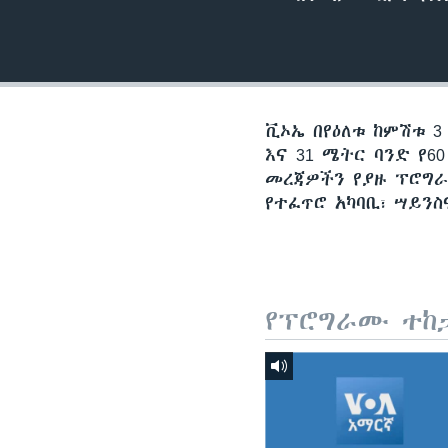
ቪኦኤ በየዕለቱ ከምሽቱ 3
እና 31 ሜትር ባንድ የ
መረጃዎችን የያዙ ፕሮግራ
የተፈጥሮ አካባቢ፣ ሣይን
የፕሮግራሙ ተከ