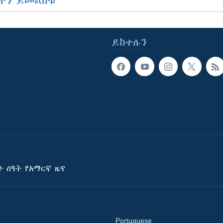
ችን ይመልከቱ
ይከተሉን
ት ሰዓት የአማርኛ ዜና
Portuguese