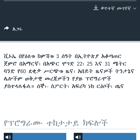
ቀጥተኛ መገናኛ
ቋንቋዎች
አጋሩ
ቪኦኤ በየዕለቱ ከምሽቱ 3 ሰዓት በኢትዮጵያ አቆጣጠር
ጀምሮ በአማርኛ፣ በአጭር ሞገድ 22፣ 25 እና 31 ሜትር
ባንድ የ60 ደቂቃ ሥርጭቱ ዜና፣ አበይት ዜናዎች ትንታኔና
ሌሎችም ወቅታዊ መረጃዎችን የያዙ ፕሮግራሞች
ያስተላልፋል። ሰኞ፡- ስፖርት፣ አፍሪካ ነክ ርዕሶች፣ ጤና
የፕሮግራሙ ተከታታይ ክፍሎች