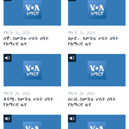
ማርች 31, 2025
ማርች 30, 2025
ሰኞ፡-ከምሽቱ ሦስት ሰዓት
ዕሁድ፡- ከምሽቱ ሦስት ሰዓት
የአማርኛ ዜና
የአማርኛ ዜና
ማርች 29, 2025
ማርች 28, 2025
ቅዳሜ፡-ከምሽቱ ሦስት ሰዓት
ዐርብ፡-ከምሽቱ ሦስት ሰዓት
የአማርኛ ዜና
የአማርኛ ዜና