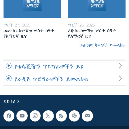
ማርች 27, 2025
ማርች 26, 2025
ሐሙስ፡-ከምሽቱ ሦስት ሰዓት
ረቡዕ፡-ከምሽቱ ሦስት ሰዓት
የአማርኛ ዜና
የአማርኛ ዜና
ሁሉንም ክፍሎች ይመልከቱ
የቴሌቪዥን ፕሮግራሞችን ይዩ
የራዲዮ ፕሮግራሞችን ይመልከቱ
ይከተሉን