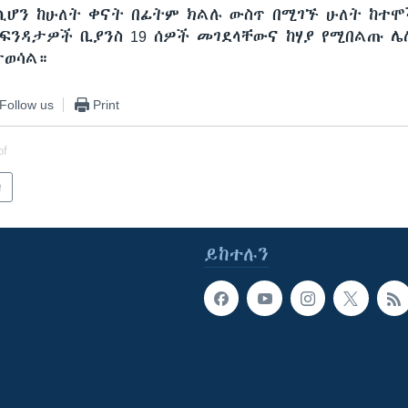
 ሲሆን ከሁለት ቀናት በፊትም ክልሉ ውስጥ በሚገኙ ሁለት ከተሞ
 ፍንዳታዎች ቢያንስ 19 ሰዎች መገደላቸውና ከሃያ የሚበልጡ 
ታወሳል።
Follow us
Print
of
ካ
ይከተሉን