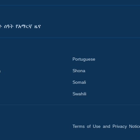
ት ሰዓት የአማርኛ ዜና
Portuguese
a
Shona
Somali
Swahili
Terms of Use and Privacy Notic