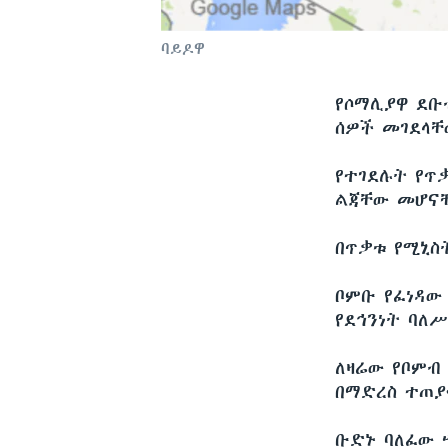
ባይዶዋ
የሶማሊያዋ ደቡ
ሰዎች መገደላቸ
የተገደሉት የጥ
ልጃቸው መሆናቸ
በጥቃቱ የሚኒስ
ቦምቡ የፈነዳው
የደኅንነት ባለ
ለዛሬው የቦምብ
በማድረስ ተጠያ
ቡድኑ ባለፈው 