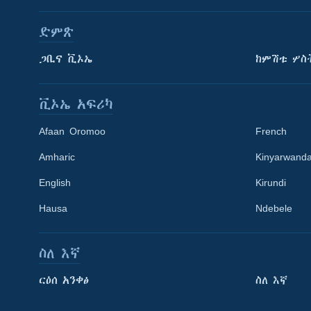
ድምጽ
ጋቢና ቪኦኤ
ከምሽቱ ሦስ
ቪኦኤ አፍሪካ
Afaan Oromoo
French
Amharic
Kinyarwand
English
Kirundi
Learning English
Hausa
Ndebele
ይከተሉን
ስለ እኛ
ርዕሰ አንቀፅ
ስለ እኛ
ቋንቋዎች