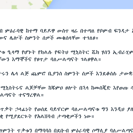
ብ ምዕራባዊ ከተማ ባይዶዋ ውስጥ ዛሬ በተጣለ የቦምብ ፍንዳታ 
ውና ሌሎች ስምንት ሰዎች መቁሰላቸው ተገለፀ።
ቃቱ ዒላማ የሆኑት የክልሉ የፍትህ ሚኒስትር ሼክ ሃሰን ኢብራሂ
ውን እማኞችና የፀጥታ ባለሥልጣናት ገልፀዋል።
ትሩን ሌላ ልጅ ጨምሮ ቢያንስ ስምንት ሰዎች እንደቆሰሉ ታውቋ
 ሚኒስትሩና ልጆቻቸው ከጁምዐ ፀሎት በኋላ ከመስጂድ እየወጡ ሳ
ሥልጣናት ተናግረዋል።
 ጥቃት ኃላፊነት የወሰደ ባይኖርም ባለሥልጣናቱ ግን እንዲህ ያ
ቂ የሚያደርጉት የአልሸባብ ታጣቂዎችን ነው።
ሣምንት ጥቃቱን በማባባስ በደቡብ ምዕራባዊ ሶማሊያ ባለሥልጣ