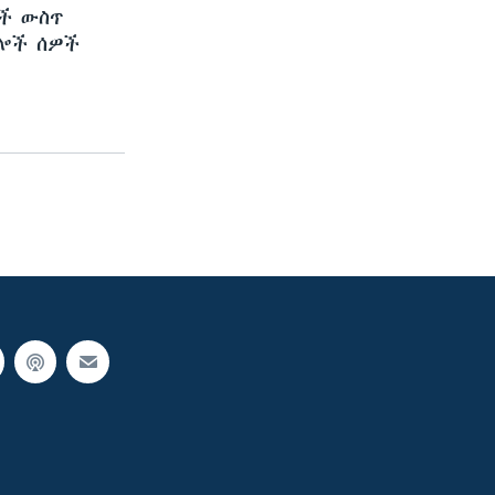
ች ውስጥ
ሌሎች ሰዎች