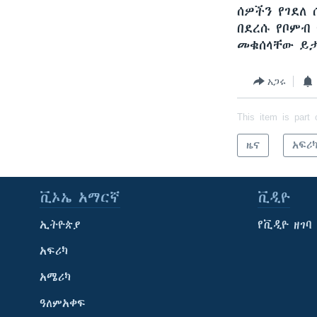
ሰዎችን የገደለ
በደረሱ የቦምብ
መቁሰላቸው ይ
አጋሩ
This item is part 
ዜና
አፍሪ
ቪኦኤ አማርኛ
ቪዲዮ
ኢትዮጵያ
የቪዲዮ ዘገባ
አፍሪካ
አሜሪካ
ዓለምአቀፍ