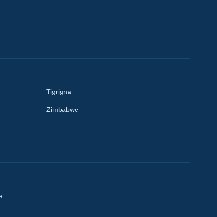
Tigrigna
Zimbabwe
e