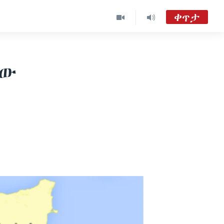
ቀጥታ
ከምሽቱ 3:00 የአማርኛ ዜና
TVMC09
ቸው
ሐሙስ፡-ከምሽቱ ሦስት ሰዓት የአማርኛ ዜና
VOA Amharic Audio Tube