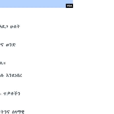
አደጋ ሁለት
ምና ወንድ
ል።
ሉ እንደነበረ
ሉ ጥቃቶችን
ናትንና ሰላማዊ