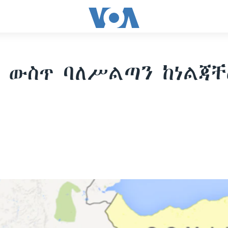
 ውስጥ ባለሥልጣን ከነልጃ