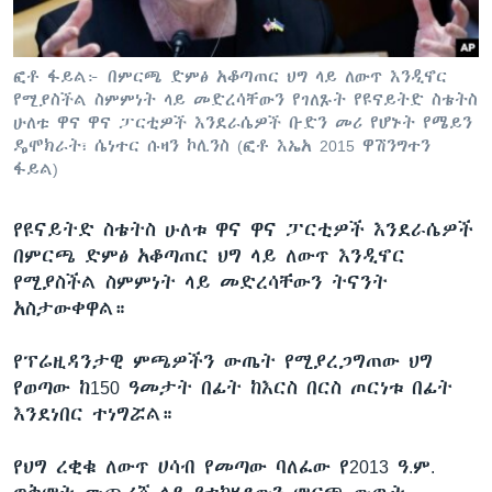
ፎቶ ፋይል፦ በምርጫ ድምፅ አቆጣጠር ህግ ላይ ለውጥ እንዲኖር
ቋንቋዎች
የሚያስችል ስምምነት ላይ መድረሳቸውን የገለጹት የዩናይትድ ስቴትስ
ሁለቱ ዋና ዋና ፓርቲዎች እንደራሴዎች ቡድን መሪ የሆኑት የሜይን
ዴሞክራት፣ ሴነተር ሱዛን ኮሊንስ (ፎቶ እኤአ 2015 ዋሽንግተን
ፋይል)
የዩናይትድ ስቴትስ ሁለቱ ዋና ዋና ፓርቲዎች እንደራሴዎች
በምርጫ ድምፅ አቆጣጠር ህግ ላይ ለውጥ እንዲኖር
የሚያስችል ስምምነት ላይ መድረሳቸውን ትናንት
አስታውቀዋል።
የፕሬዚዳንታዊ ምጫዎችን ውጤት የሚያረጋግጠው ህግ
የወጣው ከ150 ዓመታት በፊት ከእርስ በርስ ጦርነቱ በፊት
እንደነበር ተነግሯል።
የህግ ረቂቁ ለውጥ ሀሳብ የመጣው ባለፈው የ2013 ዓ.ም.