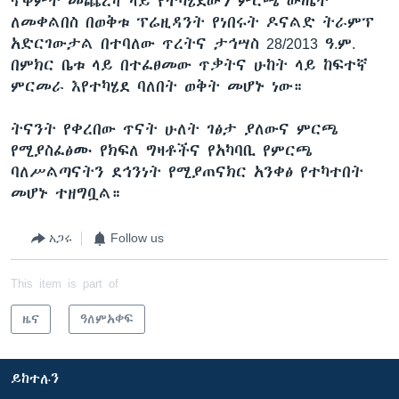
ጥቅምት መጨረሻ ላይ የተካሄደውን ምርጫ ውጤት
ለመቀልበስ በወቅቱ ፕሬዚዳንት የነበሩት ዶናልድ ትራምፕ
አድርገውታል በተባለው ጥረትና ታኅሣስ 28/2013 ዓ.ም.
በምክር ቤቱ ላይ በተፈፀመው ጥቃትና ሁከት ላይ ከፍተኛ
ምርመራ እየተካሄደ ባለበት ወቅት መሆኑ ነው።
ትናንት የቀረበው ጥናት ሁለት ገፅታ ያለውና ምርጫ
የሚያስፈፅሙ የክፍለ ግዛቶችና የአካባቢ የምርጫ
ባለሥልጣናትን ደኅንነት የሚያጠናክር አንቀፅ የተካተበት
መሆኑ ተዘግቧል።
አጋሩ
Follow us
This item is part of
ዜና
ዓለምአቀፍ
ይከተሉን