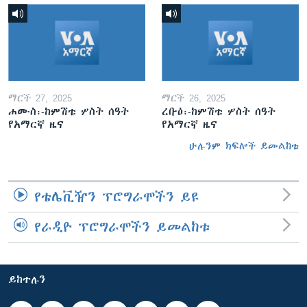
ማርች 27, 2025
ማርች 26, 2025
ሐሙስ፡-ከምሽቱ ሦስት ሰዓት
ረቡዕ፡-ከምሽቱ ሦስት ሰዓት
የአማርኛ ዜና
የአማርኛ ዜና
ሁሉንም ክፍሎች ይመልከቱ
የቴሌቪዥን ፕሮግራሞችን ይዩ
የራዲዮ ፕሮግራሞችን ይመልከቱ
ይከተሉን