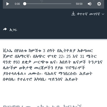
0:00
59:59
ቀጥተኛ መገናኛ
ቋንቋዎች
አጋሩ
ቪኦኤ በየዕለቱ ከምሽቱ 3 ሰዓት በኢትዮጵያ አቆጣጠር
ጀምሮ በአማርኛ፣ በአጭር ሞገድ 22፣ 25 እና 31 ሜትር
ባንድ የ60 ደቂቃ ሥርጭቱ ዜና፣ አበይት ዜናዎች ትንታኔና
ሌሎችም ወቅታዊ መረጃዎችን የያዙ ፕሮግራሞች
ያስተላልፋል። ሐሙስ፡- ባሕልና ማኅበረሰብ፣ ሕይወት
በቀበሌ፣ የተፈጥሮ አካባቢ፣ ሣይንስና ሕይወት