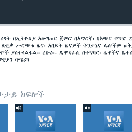
 ሰዓት በኢትዮጵያ አቆጣጠር ጀምሮ በአማርኛ፣ በአጭር ሞገድ 22
60 ደቂቃ ሥርጭቱ ዜና፣ አበይት ዜናዎች ትንታኔና ሌሎችም ወ
ሞች ያስተላልፋል። ረቡዕ፡- ዴሞክራሲ በተግባር፣ ሴቶችና ቤተሰ
ያዊያን ባሜሪካ
ታታይ ክፍሎች