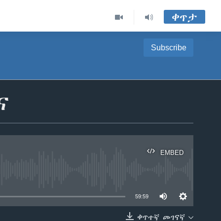
ቀጥታ
Subscribe
ና
EMBED
able
59:59
ቀጥተኛ መገናኛ