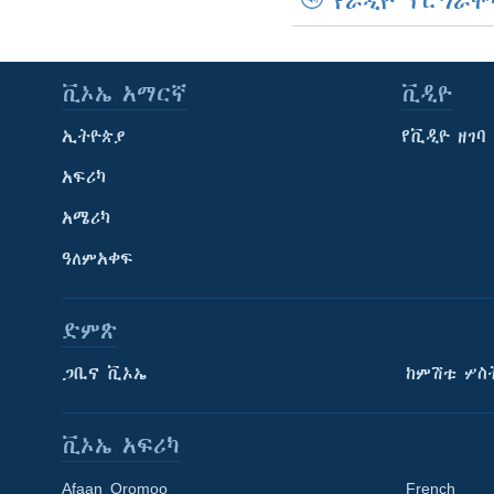
የራዲዮ ፕሮግራሞ
ቪኦኤ አማርኛ
ቪዲዮ
ኢትዮጵያ
የቪዲዮ ዘገባ
አፍሪካ
አሜሪካ
ዓለምአቀፍ
ድምጽ
ጋቢና ቪኦኤ
ከምሽቱ ሦስ
ቪኦኤ አፍሪካ
Afaan Oromoo
French