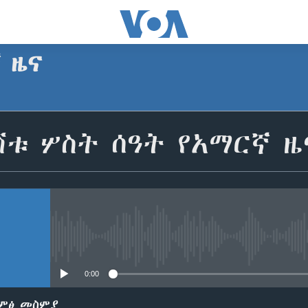
ኛ ዜና
SUBSCRIBE
ሽቱ ሦስት ሰዓት የአማርኛ ዜ
Apple Podcasts
ይድረሰኝ / ይላክልኝ
No media source currently avail
0:00
ድምፅ መስምያ