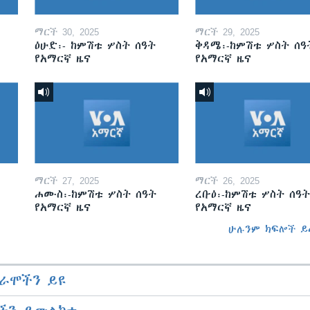
ማርች 30, 2025
ማርች 29, 2025
ዕሁድ፡- ከምሽቱ ሦስት ሰዓት
ቅዳሜ፡-ከምሽቱ ሦስት ሰዓ
የአማርኛ ዜና
የአማርኛ ዜና
ማርች 27, 2025
ማርች 26, 2025
ሐሙስ፡-ከምሽቱ ሦስት ሰዓት
ረቡዕ፡-ከምሽቱ ሦስት ሰዓት
የአማርኛ ዜና
የአማርኛ ዜና
ሁሉንም ክፍሎች ይ
ራሞችን ይዩ