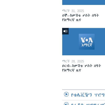
ማርች 31, 2025
ሰኞ፡-ከምሽቱ ሦስት ሰዓት
የአማርኛ ዜና
ማርች 28, 2025
ዐርብ፡-ከምሽቱ ሦስት ሰዓት
የአማርኛ ዜና
የቴሌቪዥን ፕሮግ