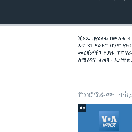
ቪኦኤ በየዕለቱ ከምሽቱ 3
እና 31 ሜትር ባንድ የ
መረጃዎችን የያዙ ፕሮግራ
አሜሪካና ሕዝቧ፣ ኢትዮጵ
የፕሮግራሙ ተከ