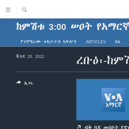
በቀላሉ
የመሥሪያ
ማገናኛዎች
ፈልግ
ከምሽቱ 3:00 ሠዐት የአማር
ዜና
ወደ
ኑሮ በጤንነት
ኢትዮጵያ
ዋናው
የፕሮግራሙ ተከታታይ ክፍሎች
ARTICLES
ስለ…
ይዘት
ጋቢና ቪኦኤ
አፍሪካ
እለፍ
ጁላይ 20, 2022
ረቡዕ፡-ከም
ከምሽቱ ሦስት ሰዓት የአማርኛ ዜና
ዓለምአቀፍ
ወደ
ዋናው
ቪዲዮ
አሜሪካ
ይዘት
የፎቶ መድብሎች
መካከለኛው ምሥራቅ
እለፍ
አጋሩ
ወደ
ክምችት
ዋናው
ይዘት
እለፍ
ብቅ ባይ መስኮት የ