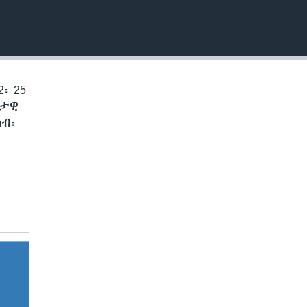
EMBED
፣ 25
ቅታዊ
ብ፣