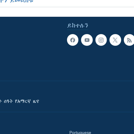
ችን ይመልከቱ
ይከተሉን
ት ሰዓት የአማርኛ ዜና
Portuguese