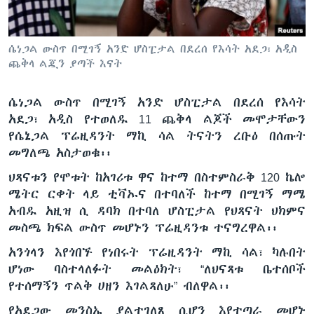
ሴነጋል ውስጥ በሚገኝ አንድ ሆስፒታል በደረሰ የእሳት አደጋ፣ አዲስ
ቋንቋዎች
ጨቅላ ልጇን ያጣች እናት
ሴነጋል ውስጥ በሚገኝ አንድ ሆስፒታል በደረሰ የእሳት
አደጋ፣ አዲስ የተወለዱ 11 ጨቅላ ልጆች መሞታቸውን
የሴኔጋል ፕሬዚዳንት ማኪ ሳል ትናትን ረቡዕ በሰጡት
መግለጫ አስታወቁ፡፡
ህጻናቱን የሞቱት ከአገሪቱ ዋና ከተማ በስተምስራቅ 120 ኬሎ
ሜትር ርቀት ላይ ቲቫኡና በተባለች ከተማ በሚገኝ ማሜ
አብዱ አዚዝ ሲ ዳባክ በተባለ ሆስፒታል የህጻናት ህክምና
መስጫ ክፍል ውስጥ መሆኑን ፕሬዚዳንቱ ተናግረዋል፡፡
አንጎላን እየጎበኙ የነበሩት ፕሬዚዳንት ማኪ ሳል፣ ካሉበት
ሆነው ባስተላለፉት መልዕክት፣ “ለህናጻቱ ቤተሰቦች
የተሰማኝን ጥልቅ ሀዘን እገልጻለሁ” ብለዋል፡፡
የአደጋው መንስኤ ያልተገለጸ ሲሆን እየተጣራ መሆኑ