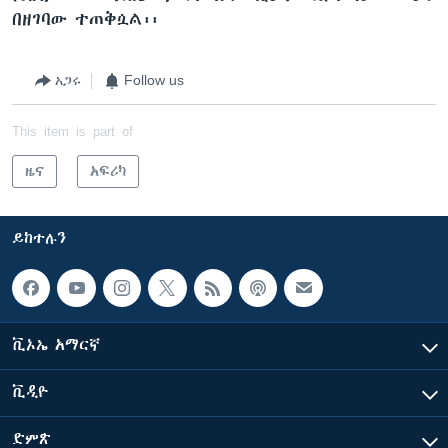
በዘገባው ተጠቅሷል፡፡
አጋሩ
Follow us
This item is part of
ዜና
አፍሪካ
ይከተሉን
ቪኦኤ አማርኛ
ቪዲዮ
ድምጽ