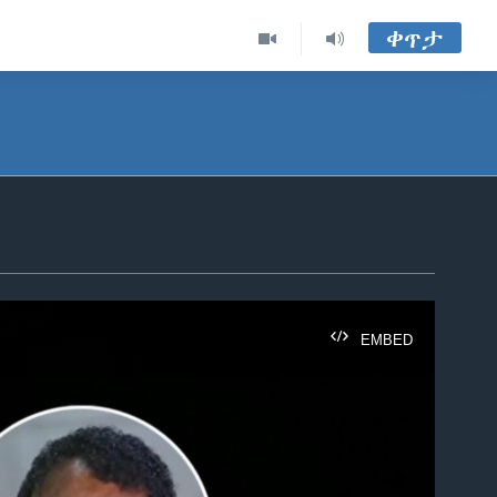
ቀጥታ
EMBED