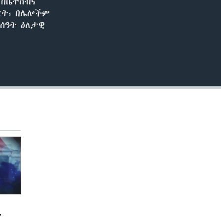
 በቤተሰብና
ፖርት፣ በሌሎችም
ሰዓት ዕለታዊ
ና