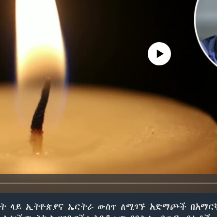
No media source currently avail
ዓት ላይ ኢትዮጵያና ኤርትራ ውስጥ ለሚገኙ አድማጮች በአማር