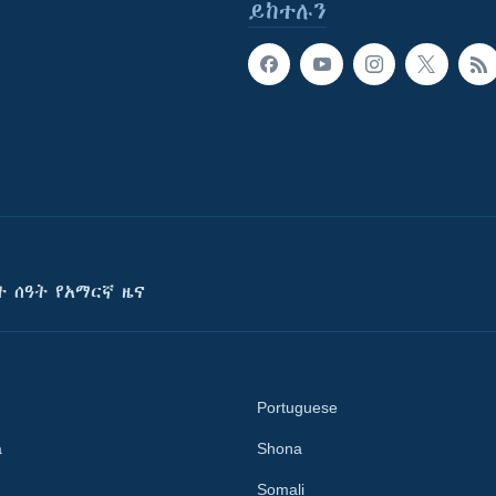
ይከተሉን
ት ሰዓት የአማርኛ ዜና
Portuguese
a
Shona
Somali