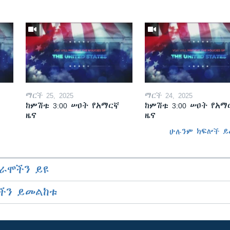
ማርች 25, 2025
ማርች 24, 2025
ከምሽቱ 3:00 ሠዐት የአማርኛ
ከምሽቱ 3:00 ሠዐት የአማ
ዜና
ዜና
ሁሉንም ክፍሎች ይ
ራሞችን ይዩ
ችን ይመልከቱ