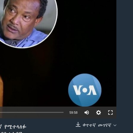
able
59:58
ቀጥተኛ መገናኛ
ኛ የሚተላለፉ
EMBED