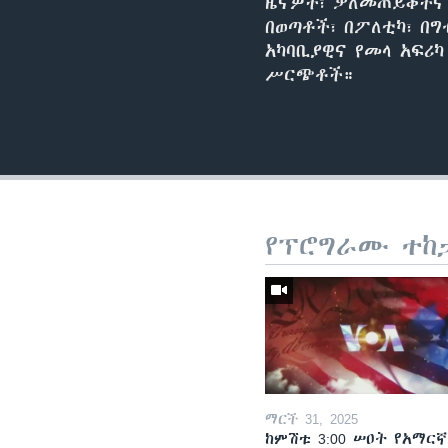
ዜናዎች፣ ቃለመጠይቆችና 
በወጣቶች፣ በፖለቲካ፣ በግ
አካባቢያዊና የመላ አፍሪ
ሥርጭቶች።
የፕሮግራሙ ተከ
ማርች 31, 2025
ከምሽቱ 3:00 ሠዐት የአማርኛ