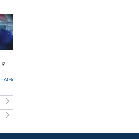
ርኛ
መልከቱ