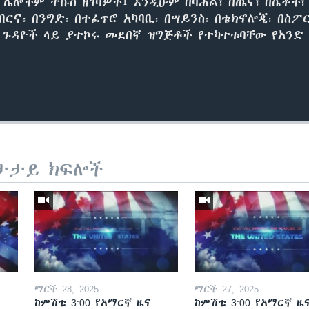
ሌሎችም ትኩስ ዘገባዎች፤ እንዲሁም በባሕል፣ በጤና፣ በሴቶች፣
ብርና፣ በንግድ፣ በተፈጥሮ አካባቢ፣ በሣይንስ፣ በቴክኖሎጂ፣ በስ
ካ ጉዳዮች ላይ ያተኮሩ መደበኛ ዝግጅቶች የተካተቱባቸው የአንድ 
ታታይ ክፍሎች
ማርች 28, 2025
ማርች 27, 2025
ከምሽቱ 3:00 የአማርኛ ዜና
ከምሽቱ 3:00 የአማርኛ ዜ