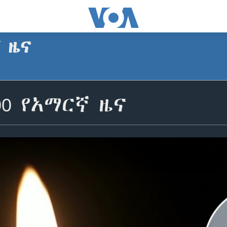
ኛ ዜና
00 የአማርኛ ዜና