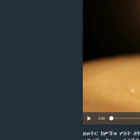
0:00
ዘወትር ከምሽቱ ሦስት ሰ