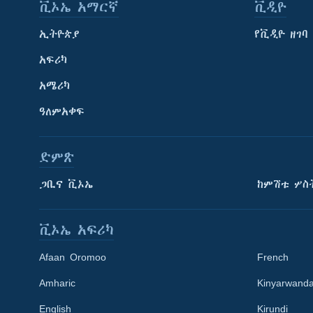
ቪኦኤ አማርኛ
ቪዲዮ
ኢትዮጵያ
የቪዲዮ ዘገባ
አፍሪካ
አሜሪካ
ዓለምአቀፍ
ድምጽ
ጋቢና ቪኦኤ
ከምሽቱ ሦስ
ቪኦኤ አፍሪካ
Afaan Oromoo
French
Amharic
Kinyarwand
English
Kirundi
Learning English