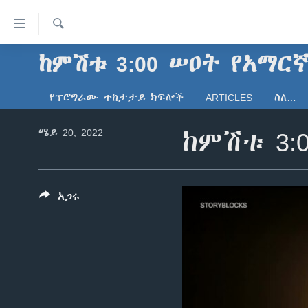
በቀላሉ
የመሥሪያ
ማገናኛዎች
ፈልግ
ከምሽቱ 3:00 ሠዐት የአማር
ዜና
ወደ
ኑሮ በጤንነት
ኢትዮጵያ
ዋናው
የፕሮግራሙ ተከታታይ ክፍሎች
ARTICLES
ስለ…
ይዘት
ጋቢና ቪኦኤ
አፍሪካ
እለፍ
ሜይ 20, 2022
ከምሽቱ 3:
ከምሽቱ ሦስት ሰዓት የአማርኛ ዜና
ዓለምአቀፍ
ወደ
ዋናው
ቪዲዮ
አሜሪካ
ይዘት
የፎቶ መድብሎች
መካከለኛው ምሥራቅ
እለፍ
አጋሩ
ወደ
ክምችት
ዋናው
ይዘት
እለፍ