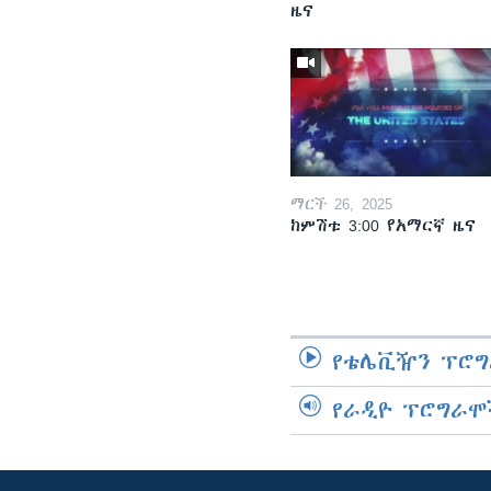
ዜና
ማርች 26, 2025
ከምሽቱ 3:00 የአማርኛ ዜና
የቴሌቪዥን ፕሮግ
የራዲዮ ፕሮግራሞ