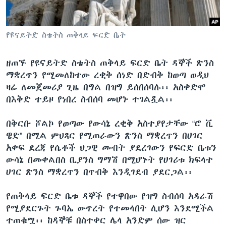
የዩናይትድ ስቴትስ ጠቅላይ ፍርድ ቤት
ቋንቋዎች
ዘጠኙ የዩናይትድ ስቴትስ ጠቅላይ ፍርድ ቤት ዳኞች ጽንስ
ማቋረጥን የሚመለከተው ረቂቅ ሰነድ በድብቅ ከወጣ ወዲህ
ዛሬ ለመጀመሪያ ጊዜ በግል በዝግ ይሰበሰባሉ፡፡ አስቀድሞ
በእቅድ ተይዞ የነበረ ስብሰባ መሆኑ ተገልጿል፡፡
በቅርቡ ሾልኮ የወጣው የውሳኔ ረቂቅ አስተያየታቸው “ሮ ቪ
ዌድ” በሚል ምህጻር የሚጠራውን ጽንስ ማቋረጥን በሀገር
አቀፍ ደረጃ የሴቶች ህጋዊ መብት ያደረገውን የፍርድ ቤቱን
ውሳኔ በመቀልበስ ቢያንስ ግማሽ በሚሆኑት የሀገሪቱ ክፍላተ
ሀገር ጽንስ ማቋረጥን በጥብቅ እንዲገደብ ያደርጋል፡፡
የጠቅላይ ፍርድ ቤቱ ዳኞች የተዋበው የዝግ ስብሰባ አዳራሽ
የሚያደርጉት ጉባኤ ውጥረት የተመላበት ሊሆን እንደሚችል
ተጠቁሟ፡፡ ከዳኞቹ በስተቀር ሌላ አንድም ሰው ዝር