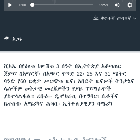
0:00
59:59
ቀጥተኛ መገናኛ
ቋንቋዎች
አጋሩ
ቪኦኤ በየዕለቱ ከምሽቱ 3 ሰዓት በኢትዮጵያ አቆጣጠር
ጀምሮ በአማርኛ፣ በአጭር ሞገድ 22፣ 25 እና 31 ሜትር
ባንድ የ60 ደቂቃ ሥርጭቱ ዜና፣ አበይት ዜናዎች ትንታኔና
ሌሎችም ወቅታዊ መረጃዎችን የያዙ ፕሮግራሞች
ያስተላልፋል። ረቡዕ፡- ዴሞክራሲ በተግባር፣ ሴቶችና
ቤተሰብ፣ አሜሪካና ሕዝቧ፣ ኢትዮጵያዊያን ባሜሪካ