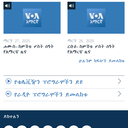
ማርች 27, 2025
ማርች 26, 2025
ሐሙስ፡-ከምሽቱ ሦስት ሰዓት
ረቡዕ፡-ከምሽቱ ሦስት ሰዓት
የአማርኛ ዜና
የአማርኛ ዜና
ሁሉንም ክፍሎች ይመልከቱ
የቴሌቪዥን ፕሮግራሞችን ይዩ
የራዲዮ ፕሮግራሞችን ይመልከቱ
ይከተሉን