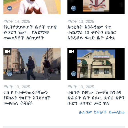
ማርች 14, 2025
ማርች 13, 2025
የኢትዮጵያውያት ሴቶች ጥያቄ
አርቲስት አንዱዓለም ጎሣ
ምንድን ነው? - የአድማጭ
ተጨማሪ 13 ቀናትን በእስር
ተመልካቾች አስተያየት
እንዲቆይ ፍርድ ቤት ፈቀደ
ማርች 13, 2025
ማርች 13, 2025
ሩሲያ የተቆጣጠረቻቸውን
ተዘግቶ የቆየው የመቐለ ከንቲባ
የዩክሬን ግዛቶች እንደያዘች
ጽሕፈት ቤት በዶር. ደብረ ጽዮን
መቀጠል ትሻለች
ቡድን ቁጥጥር ሥር ዋለ
ሁሉንም ክፍሎች ይመልከቱ