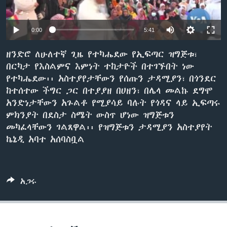
0:00
5:41
ቋንቋዎች
ዘንድሮ ለሁለተኛ ጊዜ የተካሔደው የኢፍጣር ዝግጅቱ፣
በርካታ የእስልምና እምነት ተከታዮች በተገኙበት ነው
የተካሔደው፡፡ አስተያየታቸውን የሰጡን ታዳሚያን፣ በጎንደር
ከተሰተው ችግር ጋር በተያያዘ በሀዘን፣ በሌላ መልኩ ደግሞ
አንድነታቸውን አጉልቶ የሚያሳይ ባሉት የጎዳና ላይ ኢፍጣሩ
ምክንያት በደስታ ስሜት ውስጥ ሆነው ዝግጅቱን
መካፈላቸውን ገልጸዋል፡፡ የዝግጅቱን ታዳሚያን አስተያየት
ኬኔዲ አባተ አሰባስቧል
አጋሩ