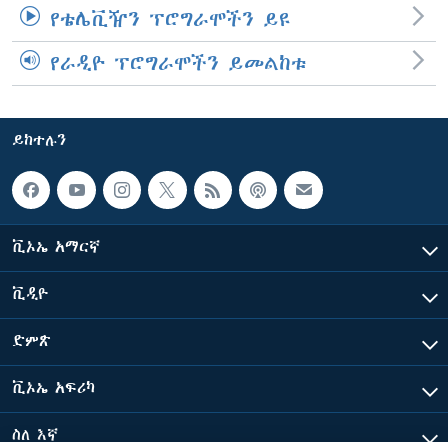
የቴሌቪዥን ፕሮግራሞችን ይዩ
የራዲዮ ፕሮግራሞችን ይመልከቱ
ይከተሉን
ቪኦኤ አማርኛ
ቪዲዮ
ድምጽ
ቪኦኤ አፍሪካ
ስለ እኛ