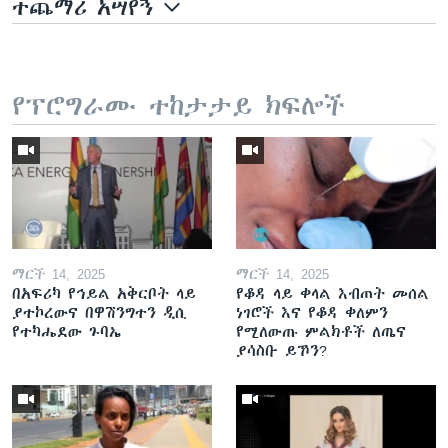
ተጨማሪ አሣየኝ
የፕሮግራሙ ተከታታይ ክፍሎች
ማርች 14, 2025
ማርች 14, 2025
በአፍሪካ የኅይል አቅርቦት ላይ
የቆዳ ላይ ቀላል እብጠት መሰል
ያተኮረውና በዋሽንግተን ዲሲ
ነገሮች እና የቆዳ ቀለምን
የተካሔደው ጉባኤ
የሚለውጡ ምልክቶች ለጤና
ያሳስቡ ይኾን?